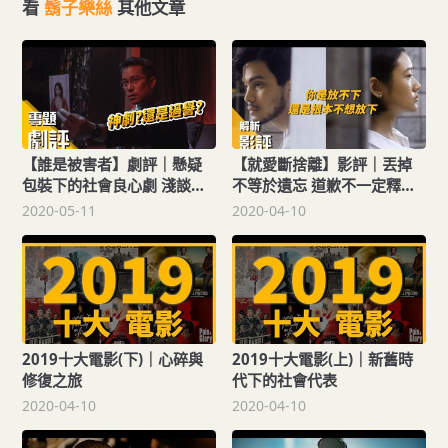
看
鬍子樂絲
其他文章
【誰是被害者】劇評｜懸疑
【就愛斷捨離】影評｜丟掉
包裝下的社會良心劇 淺談台
不等於遺忘 道歉不一定釋懷
劇迷思
近年來最好的失戀電影
2020-05-11
2020-04-10
2019十大電影(下)｜心碎與
2019十大電影(上)｜新舊時
修復之旅
代下的社會代表
2020-04-10
2020-04-10