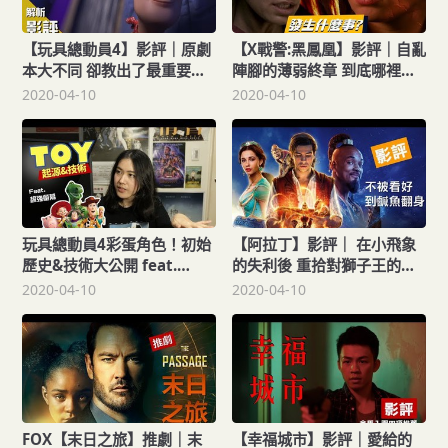
【玩具總動員4】影評｜原劇
【X戰警:黑鳳凰】影評｜自亂
本大不同 卻教出了最重要的
陣腳的薄弱終章 到底哪裡出
一堂課 並非走味變調 而是成
了錯? 這系列還能完美完結
2020-04-10
2020-04-10
長的過程
嗎?
玩具總動員4彩蛋角色！初始
【阿拉丁】影評｜ 在小飛象
歷史&技術大公開 feat.
的失利後 重拾對獅子王的期
BenQ 4K HDR舒視屏護眼螢
待
2020-04-10
2020-04-10
幕
FOX【末日之旅】推劇｜末
【幸福城市】影評｜愛給的