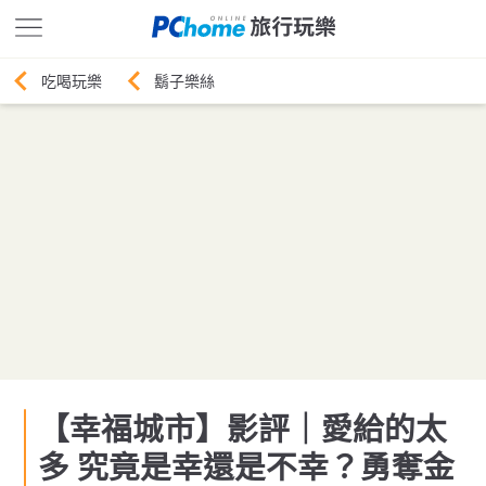
鬍子樂絲
【幸福城市】影評｜愛給的太
多 究竟是幸還是不幸？勇奪金