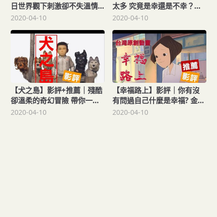
日世界觀下刺激卻不失溫情
太多 究竟是幸還是不幸？勇
史提芬金推薦的奇幻史詩之
奪金馬最佳女配角 前衛劇本
2020-04-10
2020-04-10
作
下充滿情感與爆發力的作品
(有防雷)
【犬之島】影評+推薦｜殘酷
【幸福路上】影評｜你有沒
卻溫柔的奇幻冒險 帶你一窺
有問過自己什麼是幸福? 金馬
魏斯安德森的寓意與魅力
55最佳動畫長片感動推薦
2020-04-10
2020-04-10