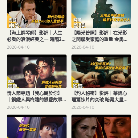
【海上鋼琴師】影評｜人生
【陽光普照】影評｜在光影
必看的浪漫經典之一 時隔21
之間感受家庭的重量 金馬最
年4K修復上映
佳劇情長片 勇奪4項大獎 感
2020-04-10
2020-04-10
動推薦
情人節專題【我心屬於你】
【灼人秘密】影評｜華語心
｜鋼鐵人與梅嬸的戀愛故事
理驚悚片的突破 暗藏大量符
你相信命中注定的愛情嗎？
號的憤怒一擊
2020-04-10
2020-04-10