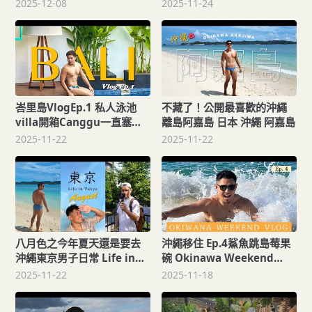
Vlog
Vlog
2025-12-08
2025-11-24
峇里島VlogEp.1 私人泳池
不藏了！公開最喜歡的沖繩
villa開箱Canggu一直塞車
離島阿嘉島 日本 沖繩 阿嘉島
讓我好緊張
2025-11-22
2025-11-22
八月色之今年夏天還是要去
沖繩移住 Ep.4鯊魚跳島莓果
沖繩東京男子日常 Life in
碗 Okinawa Weekend
Tokyo
Vlog
2025-11-22
2025-11-18