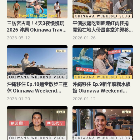
三訪宮古島！4天3夜慢慢玩
平價披薩吃到飽爆紅肉桂捲
2026 沖繩 Okinawa Travel
開箱在地大份量食堂沖繩移
Vlog
住 Ep.11Okinawa
2026-05-12
2026-01-26
Weekend Vlog
沖繩移住 Ep.10通堂散步三連
沖繩移住 Ep.9新年麻糬水族
休 Okinawa Weekend
館 Okinawa Weekend
Vlog
Vlog
2026-01-20
2026-01-12