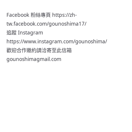
Facebook 粉絲專頁
https://zh-
tw.facebook.com/gounoshima17/
追蹤 Instagram
https://www.instagram.com/gounoshima/
歡迎合作邀約請洽寄至此信箱
gounoshimagmail.com