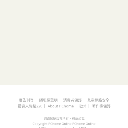
｜
｜
｜
廣告刊登
隱私權聲明
消費者保護
兒童網路安全
｜
｜
｜
投資人聯絡220
About PChome
徵才
著作權保護
網路家庭版權所有、轉載必究
Copyright PChome Online PChome Online