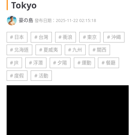
Tokyo
豪の島
發布日期：2025-11-22 02:15:18
# 日本
# 台灣
# 衝浪
# 東京
# 沖繩
# 北海道
# 夏威夷
# 九州
# 關西
# JR
# 浮潛
# 夕陽
# 運動
# 餐廳
# 度假
# 活動