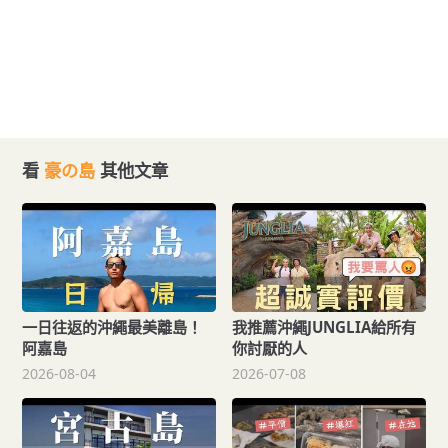
看
豪の島
其他文章
一日往返的沖繩最美離島！
我推薦沖繩JUNGLIA給所有
阿嘉島
你討厭的人
2026-08-04
2026-07-08