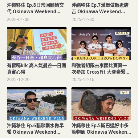
沖繩移住 Ep.8日常回顧給交
沖繩移住 Ep.7漢堡做飯逛唐
代 Okinawa Weekend
吉 Okinawa Weekend
Vlog
Vlog
2026-01-06
2025-12-30
有雷嗎klk 高人氣曼谷一日團
和強者組隊去泰國比賽第一
真實心得
次參加 CrossFit 大會豪緊張
Bangkok Throwdown
2025-12-20
2025-12-16
2025
沖繩移住 Ep.6貓咪斷水做早
沖繩移住 Ep.5斯巴達好市多
餐 Okinawa Weekend
動物園 Okinawa Weekend