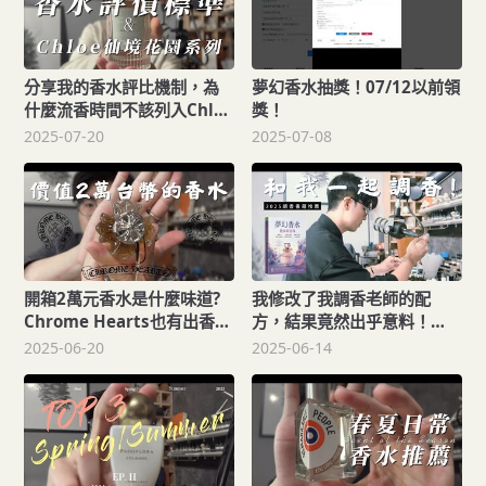
分享我的香水評比機制，為
夢幻香水抽獎！07/12以前領
什麼流香時間不該列入Chloe
獎！
仙境花園系列香水，檀香之
2025-07-20
2025-07-08
夢薰衣草情人夢玫瑰之心北
國雪松。
開箱2萬元香水是什麼味道?
我修改了我調香老師的配
Chrome Hearts也有出香
方，結果竟然出乎意料！
水，克羅心香水開箱，香水
2025調香書籍推薦夢幻香
2025-06-20
2025-06-14
33。
水，天然精油 & 單體原料有
什麼不同