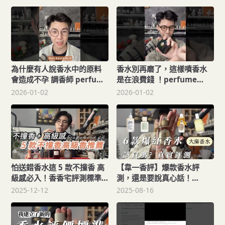
perfumer perfumery
為什麼有人說香水中的原料
香水別再磨了，這樣噴香水
會造成不孕 調香師 perfume
是在浪費錢 ！perfume
fragrance 香水
fragrance 調香師
2026-01-02
2026-01-02
perfumery perfumer
怕送錯香水這 5 款不撞香 高
【韋一香評】爆款香水評
級感必入！香香宅評測標準
測，還是要說真心話！
大公開
MalinGoetz Cannabis 大
2025-12-12
2025-08-16
麻草Maison Mariela 沙灘
漫步Miller Harris 詼諧曲等