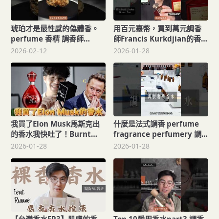
琥珀才是最性感的偽體香。
用百元臺幣，買到萬元調香
perfume 香精 調香師
師Francis Kurkdjian的香水
fragrance perfumer 香水
作品。調香師 perfumer
2026-02-12
2026-01-28
franciskurkdjian
perfume
我買了Elon Musk馬斯克出
什麼是法式調香 perfume
的香水我快吐了！Burnt
fragrance perfumery 調
Hair by the Boring
香
2026-01-28
2026-01-28
company