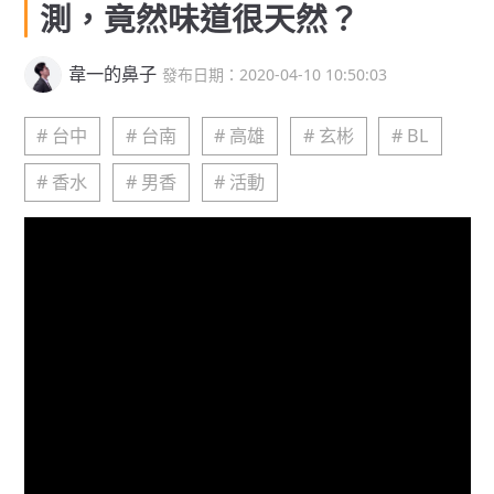
測，竟然味道很天然？
韋一的鼻子
發布日期：2020-04-10 10:50:03
# 台中
# 台南
# 高雄
# 玄彬
# BL
# 香水
# 男香
# 活動