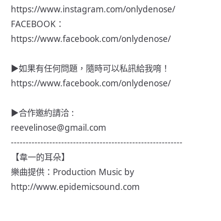
https://www.instagram.com/onlydenose/
FACEBOOK：
https://www.facebook.com/onlydenose/
►如果有任何問題，隨時可以私訊給我唷！
https://www.facebook.com/onlydenose/
►合作邀約請洽 :
reevelinose@gmail.com
----------------------------------------------------------
【韋一的耳朵】
樂曲提供：Production Music by
http://www.epidemicsound.com