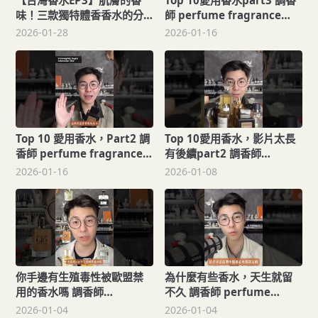
【台灣香水EP3】肌膚的香
Top 10愛用香水part3 調香
味！三款獨特體香香水的分
師 perfume fragrance
享，Feat. Ruowei 若維
perfumer
2026-01-28
2026-01-16
Top 10 愛用香水，Part2 調
Top 10愛用香水，影片太長
香師 perfume fragrance
有後續part2 調香師
perfumer
perfume 香水
2026-01-16
2026-01-08
你手邊有生殖毒性被歐盟禁
為什麼有些香水，天生就留
用的香水嗎 調香師
不久 調香師 perfume
fragrance perfume
fragrance 香水 perfumer
2026-01-04
2026-01-04