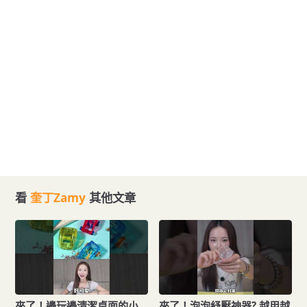
看
奎丁Zamy
其他文章
來了！邊玩邊清潔桌面的小
來了！泡泡紓壓神器? 越用越