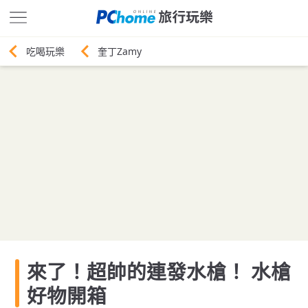
奎丁Zamy
來了！超帥的連發水槍！ 水槍
好物開箱