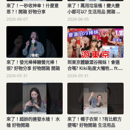
來了！一秒收神傘！什麼意
來了！萬用垃圾桶！變大變
思 ?！開箱 好物分享
小都可以? 生活用品 開箱 好
物分享 好物開箱 開箱
2026-06-07
2026-06-05
來了！發光棒棒糖螢光棒！
到東京體驗澀谷辣妹！會適
很? 好物分享 好物開箱 開箱
合嗎? Kiki恥度大犧牲... ft.
minikiki_0529
2026-05-31
2026-05-31
來了！超帥的連發水槍！ 水
來了！帽子衣架！?有比較方
槍 好物開箱
便嗎? 好物開箱 生活用品