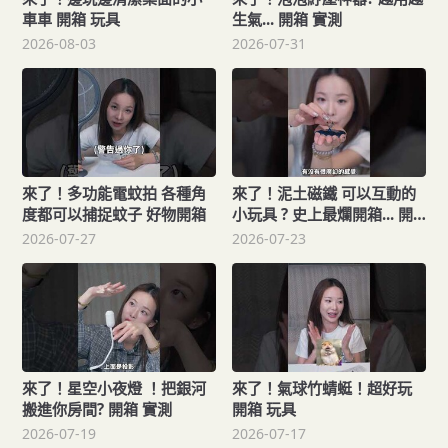
車車 開箱 玩具
生氣... 開箱 實測
2026-08-03
2026-07-31
來了！多功能電蚊拍 各種角
來了！泥土磁鐵 可以互動的
度都可以捕捉蚊子 好物開箱
小玩具 ? 史上最爛開箱... 開
箱 實測
2026-07-27
2026-07-23
來了！星空小夜燈 ！把銀河
來了！氣球竹蜻蜓！超好玩
搬進你房間? 開箱 實測
開箱 玩具
2026-07-19
2026-07-17