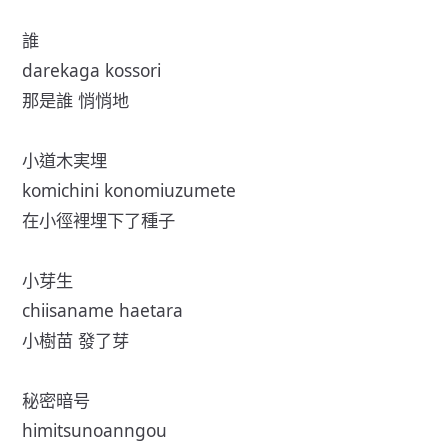
誰
darekaga kossori
那是誰 悄悄地
小道木実埋
komichini konomiuzumete
在小徑裡埋下了種子
小芽生
chiisaname haetara
小樹苗 發了芽
秘密暗号
himitsunoanngou