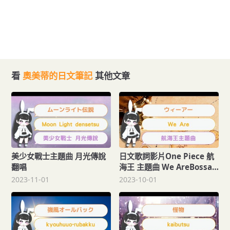
看
奧美蒂的日文筆記
其他文章
美少女戰士主題曲 月光傳說
日文歌詞影片One Piece 航
翻唱
海王 主題曲 We AreBossa
nova
2023-11-01
2023-10-01