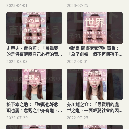
2023-04-01
2023-02-25
史蒂夫・賈伯斯：「最重要
《動畫 間諜家家酒》黃昏：
的是保有跟隨自己心裡的聲
「為了創造一個不再讓孩子
音以及直覺的勇氣。」#日文
哭泣的世界，我才當上間諜
2022-08-03
2022-08-01
教學 #勵志名言 #shorts
的。」#日文教學 #日文自學
#shorts
松下幸之助：「樂觀也好悲
芥川龍之介：「最賢明的處
觀也罷。悲觀之中亦有道，
世之道，一面輕蔑社會的因
樂觀之中亦有道。」#日文教
襲，一面過著不與社會的因
2022-07-29
2022-07-25
學 #日文自學 #shorts
襲相矛盾的生活。」#日文教
學 #shorts #名言 #日文自