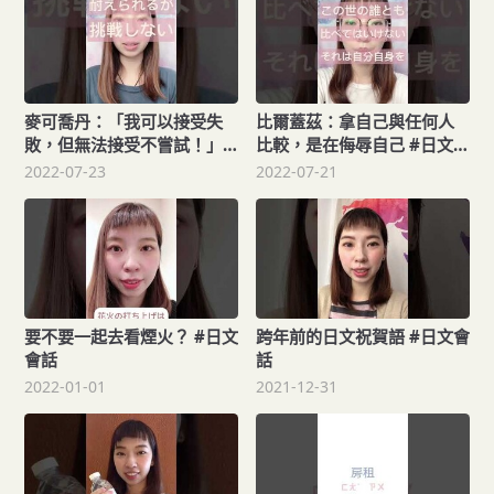
學
麥可喬丹：「我可以接受失
比爾蓋茲：拿自己與任何人
敗，但無法接受不嘗試！」#
比較，是在侮辱自己 #日文教
日文教學 #shorts #名言 #
學 #名言 #shorts
2022-07-23
2022-07-21
日文自學
要不要一起去看煙火？ #日文
跨年前的日文祝賀語 #日文會
會話
話
2022-01-01
2021-12-31