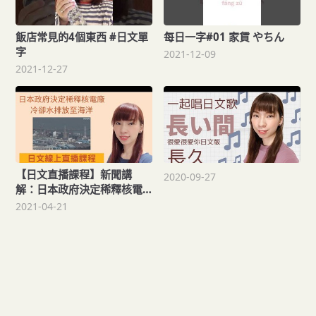
飯店常見的4個東西 #日文單
每日一字#01 家賃 やちん
字
2021-12-09
2021-12-27
【日文直播課程】新聞講
2020-09-27
解：日本政府決定稀釋核電
廠冷卻水排放至海洋【N4-
2021-04-21
N3】