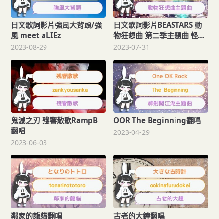
日文歌詞影片強風大背頭/強
日文歌詞影片BEASTARS 動
風 meet aLIEz
物狂想曲 第二季主題曲 怪物
不插電版本
2023-08-29
2023-07-31
鬼滅之刃 殘響散歌RampB
OOR The Beginning翻唱
翻唱
2023-04-29
2023-06-03
鄰家的龍貓翻唱
古老的大鐘翻唱