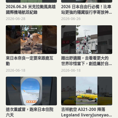
2026.06.26 米克拉颱風高雄
2026 日本自由行必備！比車
國際機場航班紀錄
站更強的隱藏版行李寄放神
隊友【Joe愛到處玩】
2026-06-28
2026-06-26
來日本奈良一定要來跟鹿互
踏出舒適圈，去看看更大的
動
世界珍惜當下，創造屬於自
己的回憶。因為真正陪伴我
2026-06-18
2026-06-18
們走到最後的，不只是銀行
帳戶裡的數字，更是那些曾
經看過的風景遇見的人，以
及一路走來的故事。
這次重感冒，跑來日本住院
吉祥航空 A321-200 降落
六天
Legoland liveryJuneyao