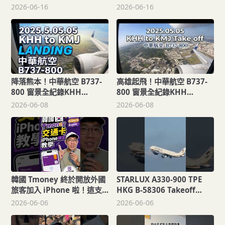
Airlines A321-200
2026-06-16
2026-06-16
Landing RCKH HO1311 B-
9957 2026.06.14
降落熊本！中華航空 B737-
高雄起飛！中華航空 B737-
800 窗景全紀錄KHH
800 窗景全紀錄KHH
KMJ【Joe愛到處玩】
KMJ【Joe愛到處玩】
2026-06-08
2026-06-08
韓國 Tmoney 終於開放外國
STARLUX A330-900 TPE
旅客加入 iPhone 啦！這支
HKG B-58306 Takeoff
影片一分鐘教你怎麼設定，
2026.06.01
2026-06-06
2026-06-06
之後去韓國不用再帶實體交
通卡，直接用手機就能搭地