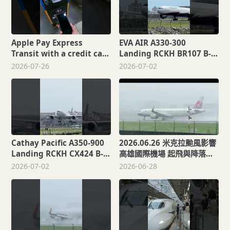
Apple Pay Express
EVA AIR A330-300
Transit with a credit card
Landing RCKH BR107 B-
(ECP) to ride the Taipei
16336 2026.07.01
2026-07-26
2026-07-02
Metro in Taiwan.
Cathay Pacific A350-900
2026.06.26 米克拉颱風影響
Landing RCKH CX424 B-
高雄國際機場 起飛與降落紀
LRS 2026.07.01
錄
2026-07-02
2026-06-28