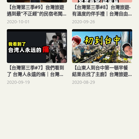
【台灣第三季#9】台灣旅遊
【台灣第三季#8】台灣旅遊-
遇到最“不正經"的民宿老闆｜
有溫度的伴手禮｜台灣自由
台灣旅拍vlog-南投縣集集鎮
行-南投微熱山丘品嘗鳳梨酥-
2020-10-01
2020-09-26
｜台灣印象，愛行侶
旅拍vlog｜台灣印象，愛行
侶
【台灣第三季#7】我們看到
【山東人到台中第一頓早餐
了 台灣人永遠的痛｜台灣
結果去找了主廚】台灣旅遊-
vlog-台中921地震教育園區
台灣人熱心指路到達｜台灣
2020-09-19
2020-08-29
｜台灣印象，愛行侶
印象，愛行侶