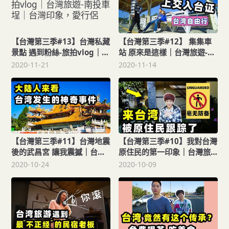
【台灣第三季#13】台灣私藏
【台灣第三季#12】 集集車
景點 遇到粉絲-旅拍vlog｜台
站 原來是這樣｜台灣旅遊-旅
灣旅遊-南投車埕｜台灣印
拍vlog｜台灣印象，愛行侶
2020-11-21
2020-11-14
象，愛行侶
【台灣第三季#11】台灣地震
【台灣第三季#10】我對台灣
後的武昌宮 讓我震撼｜台灣
原住民的第一印象｜台灣旅
旅遊-南投集集旅拍vlog｜台
遊-南投集集民宿品嘗美味早
2020-10-24
2020-10-09
灣印象，愛行侶
餐｜台灣印象，愛行侶