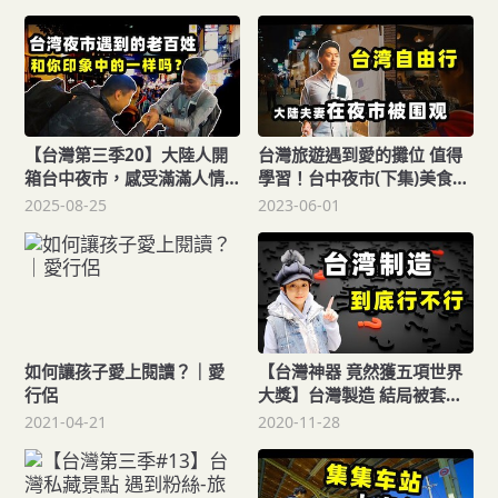
愛行侶
愛行侶
【台灣第三季20】大陸人開
台灣旅遊遇到愛的攤位 值得
箱台中夜市，感受滿滿人情
學習！台中夜市(下集)美食小
味！旅拍vlog-台灣夜市遇到
吃台灣人...我愛的地方台灣旅
2025-08-25
2023-06-01
的老百姓，和你印象中的一
拍vlog台灣印象，愛行侶
樣嗎台灣旅遊攻略-一中夜市
台灣印象，愛行侶
如何讓孩子愛上閱讀？｜愛
【台灣神器 竟然獲五項世界
行侶
大獎】台灣製造 結局被套路
｜因為愛-泰達椅｜台灣印
2021-04-21
2020-11-28
象，愛行侶