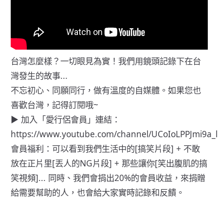
台灣怎麼樣？一切眼見為實！我們用鏡頭記錄下在台
灣發生的故事...
不忘初心、同願同行，做有溫度的自媒體。如果您也
喜歡台灣，記得訂閱哦~
► 加入「愛行侶會員」連結：
https://www.youtube.com/channel/UCoIoLPPJmi9a_l
會員福利：可以看到我們生活中的[搞笑片段] + 不敢
放在正片里[丟人的NG片段] + 那些讓你[笑出腹肌的搞
笑視頻]... 同時、我們會捐出20%的會員收益，來捐贈
給需要幫助的人，也會給大家實時記錄和反饋。