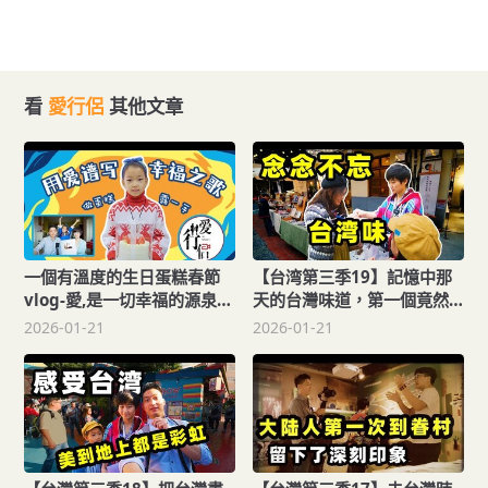
看
愛行侶
其他文章
一個有溫度的生日蛋糕春節
【台湾第三季19】記憶中那
vlog-愛,是一切幸福的源泉！
天的台灣味道，第一個竟然
愛行侶
是無味！台灣旅拍vlog-台中
2026-01-21
2026-01-21
審計新村台灣印象，愛行侶