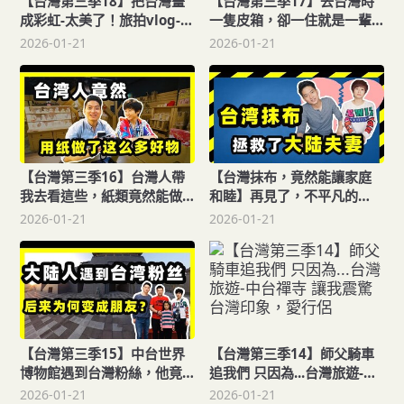
【台灣第三季18】把台灣畫
【台灣第三季17】去台灣時
成彩虹-太美了！旅拍vlog-台
一隻皮箱，卻一住就是一輩
中彩虹眷村台灣印象，愛行
子！台灣旅拍vlog-台中眷村
2026-01-21
2026-01-21
侶
文物馆台灣印象，愛行侶
【台灣第三季16】台灣人帶
【台灣抹布，竟然能讓家庭
我去看這些，紙類竟然能做
和睦】再見了，不平凡的
出这么多創意好物！台灣
2020！台灣印象，愛行侶
2026-01-21
2026-01-21
vlog-台中紙箱王創意園台灣
印象，愛行侶
【台灣第三季15】中台世界
【台灣第三季14】師父騎車
博物館遇到台灣粉絲，他竟
追我們 只因為...台灣旅遊-中
然是...台灣vlog台灣印象，
台禪寺 讓我震驚台灣印象，
2026-01-21
2026-01-21