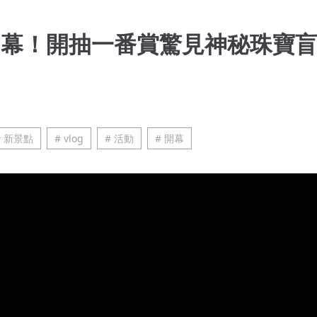
新開幕！開抽一番賞驚見神秘珠寶
# 新景點
# vlog
# 活動
# 開幕