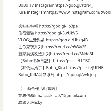
BoBo TV Instagram
https://goo.gl/PzN4JJ
Kira Instagram
https://www.instagram.com/twob
夾娃娃特輯
https://goo.gl/iib3pe
住宿體驗
https://goo.gl/3wUkV5
VLOG生活樂趣
https://goo.gl/Hbzg4B
去你家玩系列
https://reurl.cc/bWXv2E
新家裝潢改造系列
https://reurl.cc/3Ndo3L
【Bobo懷孕日記】
https://pse.is/LLTBG
【我們結婚了】Bobo_Kira
https://pse.is/JUFNE
Bobo_KIRA開箱系列
https://goo.gl/w4cjeq
【 工商合作活動邀約】
業務信箱Emailssskira0715gmail.com
聯絡人:Micky