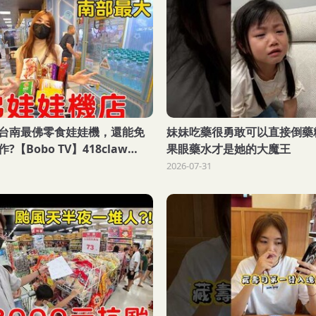
台南最佛零食娃娃機，還能免
妹妹吃藥很勇敢可以直接倒藥
【Bobo TV】418claw
果眼藥水才是她的大魔王
2026-07-31