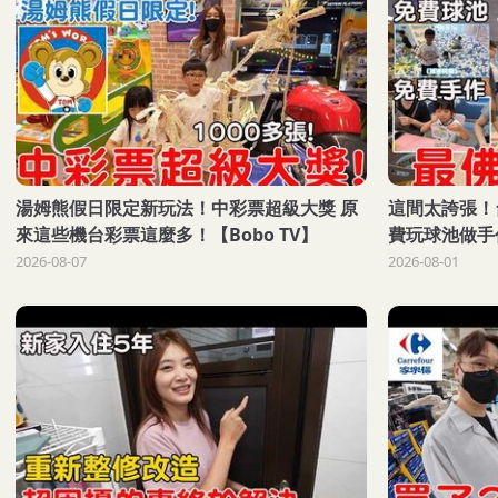
湯姆熊假日限定新玩法！中彩票超級大獎 原
這間太誇張！
來這些機台彩票這麼多！【Bobo TV】
費玩球池做手作?
machine
2026-08-07
2026-08-01