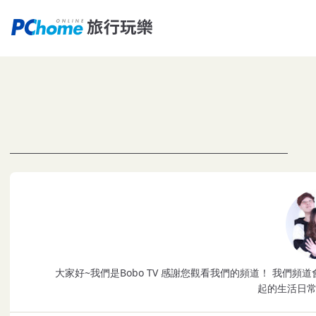
大家好~我們是Bobo TV 感謝您觀看我們的頻道！ 我們頻道會分享一些夾娃娃、整人、驚喜、開箱、特別企劃、焦妻廚房以及Bobo和Kira一
起的生活日常