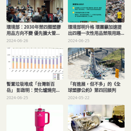
環境部：2030年禁四類塑膠
環境部明升格 環團籲加速提
用品方向不變 優先擴大管制
出四種一次性用品禁限用路
塑膠袋
徑圖
2024-06-26
2024-06-25
暫置垃圾堆成「台灣新百
「有進展，但不多」的《全
岳」 彭啟明：焚化爐燒完約
球塑膠公約》第四回談判
需11年
2024-06-25
2024-05-22