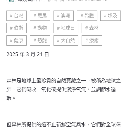
# 台灣
# 羅馬
# 澳洲
# 希臘
# 埃及
# 伯斯
# 動物
# 地球日
# 森林
# 健康
# 恐龍
# 大自然
# 療癒
2025 年 3 月 21 日
森林是地球上最珍貴的自然寶藏之一。被稱為地球之
肺，它們吸收二氧化碳提供潔淨氧氣，並
調節水循
環。
但森林所提供的遠不止新鮮空氣與水，它們對全球糧