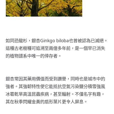
如同恐龍杉，
銀杏Ginkgo biloba
也曾被認為已滅絕。
這種古老樹種可追溯至
兩億多年
前，是一個早已消失
的植物譜系中唯一的倖存者。
銀杏常因其
藥用價值
而受到讚譽，同時也是城市中的
強者。其強韌特性使它能抵抗空氣污染鹽分積雪強風
冰雹乾旱高溫昆蟲疾病，甚至
輻射
。不僅名字有趣，
其在秋季閃耀金黃的扇形葉片更令人屏息。