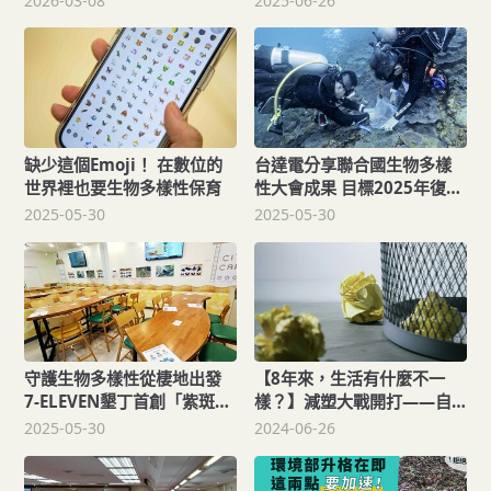
2026-03-08
2025-06-26
缺少這個Emoji！ 在數位的
台達電分享聯合國生物多樣
世界裡也要生物多樣性保育
性大會成果 目標2025年復育
1萬株珊瑚
2025-05-30
2025-05-30
守護生物多樣性從棲地出發
【8年來，生活有什麼不一
7-ELEVEN墾丁首創「紫斑蝶
樣？】減塑大戰開打——自
友善門市」（涉己新聞）
備杯省5元政策能減少飲料杯
2025-05-30
2024-06-26
嗎？