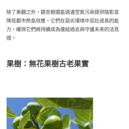
除了美觀之外，銀杏樹還能
過濾空氣污染
提供陰影並
降低都市熱島效應
。它們在惡劣環境中茁壯成長的能
力，確保它們將持續成為連結過去與守護未來的活見
證。
果樹：無花果樹古老果實