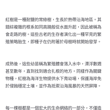
紅樹
是一種耐鹽的常綠樹，生長於熱帶沿海地區。其
錯綜複雜的根系如同高蹺般從水面升起，因此被稱為
會走路的樹。這些古老的生存者演化出一種罕見的繁
殖策略
胎生
，即種子在仍附著於母樹時就開始發芽。
成熟後，這些幼苗稱為
繁殖體
會落入水中，漂浮數週
甚至數年，直到找到適合扎根的地方。同樣作為關鍵
物種，紅樹為海洋生物提供水下育幼場，
保護海岸免
於侵蝕
穩定土壤，並作為抵禦沿海風暴的天然屏障。
每一棵樹都是一個宏大的生命網絡的一部分，不僅造