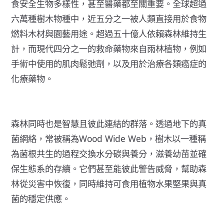
食安全生物多樣性，甚至醫藥都至關重要。
全球超過
六萬種樹木物種
中，近五分之一被人類直接用於食物
燃料木材與園藝用途。超過
五十億人依賴森林維持生
計
，而現代
四分之一的救命藥物
來自雨林植物，例如
手術中使用的肌肉鬆弛劑，以及用於治療各類癌症的
化療藥物。
森林同時也是智慧且彼此連結的群落。透過地下的真
菌網絡，常被稱為
Wood Wide Web
，樹木以一種稱
為
菌根共生
的過程交換水分碳與養分，滋養幼苗並確
保生態系的存續。它們甚至能彼此警告威脅，幫助森
林從災害中恢復，同時維持可食用植物水果堅果與真
菌的穩定供應。