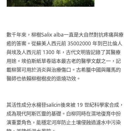
數千年來，
柳樹Salix alba
一直是大自然對抗疼痛與療
癒的答案。從
蘇美人西元前 35002000 年到巴比倫人
與埃及人西元前 1300 年
，古代文明皆記錄了其醫療
用途。
埃伯斯紙草卷
這本最古老的醫學文獻之一，記
載柳葉可用於消炎與治療傷口。古希臘中國與羅馬的
醫師也依賴柳樹樹皮的退燒功效。
其活性成分
水楊苷
salicin後來被 19 世紀科學家合成，
成為現代
阿斯匹靈
的基礎。白柳同時在
濕地復育
中扮
演重要角色，能穩定河岸防止土壤侵蝕過濾水中污染
物，並降低洪水風險。