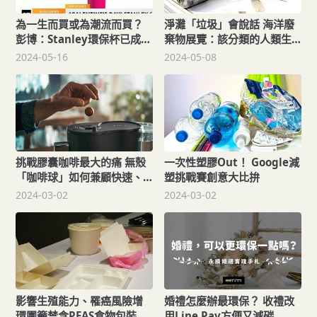
為一生而買或為潮流而買？
淨灘「垃圾」會說話 海洋廢
彭博：Stanley環保杯已成過
棄物展覽：該分類的人類生
度浪費象徵
活習慣
2024-05-16
2024-05-08
挑戰膠囊咖啡最大的痛 無殼
一次性塑膠Out！ Google減
「咖啡球」如何兼顧快速、
塑挑戰賽創意大比拚
風味、零廢棄
2024-03-02
2024-03-02
影響生殖能力、罹癌風險增
婚禮怎麼辦最環保？ 收禮改
環團籲禁含PFAS食物包裝
用Line Pay方便又減碳