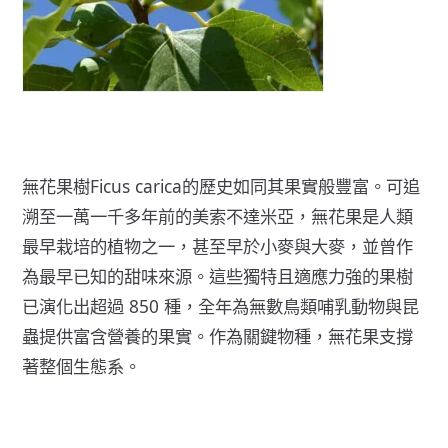
無花果樹Ficus carica
的歷史如同其果實般豐富。可追
溯至一萬一千多年前的美索不達米亞，無花果是
人類
最早栽培的植物之一
，甚至早於小麥與大麥，並曾作
為最早已知的甜味來源。這些獨特且適應力強的果樹
已演化出超過
850 種
，全年為無數鳥類哺乳動物與昆
蟲提供富含營養的果實。作為
關鍵物種
，無花果支撐
著整個生態系。