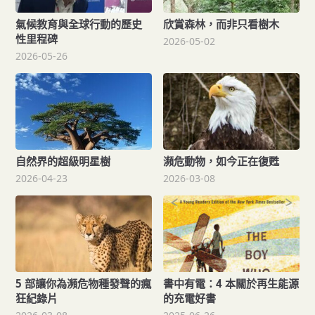
氣候教育與全球行動的歷史
欣賞森林，而非只看樹木
性里程碑
2026-05-02
2026-05-26
自然界的超級明星樹
瀕危動物，如今正在復甦
2026-04-23
2026-03-08
5 部讓你為瀕危物種發聲的瘋
書中有電：4 本關於再生能源
狂紀錄片
的充電好書