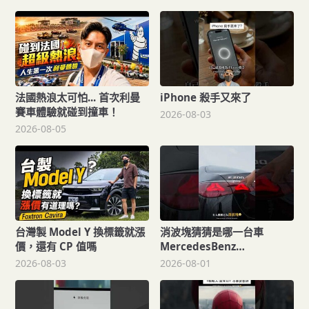
法國熱浪太可怕... 首次利曼
iPhone 殺手又來了
賽車體驗就碰到撞車！
2026-08-03
2026-08-05
台灣製 Model Y 換標籤就漲
消波塊猜猜是哪一台車
價，還有 CP 值嗎
MercedesBenz
140yearsofinnovation
2026-08-03
2026-08-01