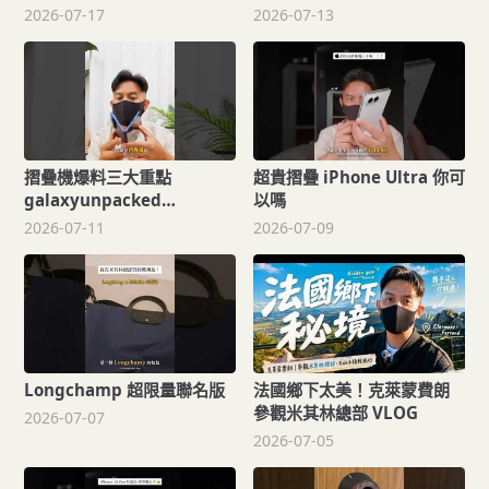
2026-07-17
2026-07-13
摺疊機爆料三大重點
超貴摺疊 iPhone Ultra 你可
galaxyunpacked
以嗎
samsung
2026-07-11
2026-07-09
Longchamp 超限量聯名版
法國鄉下太美！克萊蒙費朗
參觀米其林總部 VLOG
2026-07-07
2026-07-05