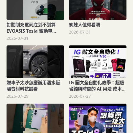
訂閱制充電到底划不划算
蜘蛛人值得看嗎
EVOASIS Tesla 電動車
2026-07-31
EVOASIS 訂閱制
2026-07-31
https://evoasis.co/Apple
dad
嫌車子太吵怎麼辦用潛水艇
IG 圖文全自動化教學：超級
隔音材料試試看
省錢與時間的 AI 用法 成本只
要 1/30 還更有效率！讓工作
2026-07-29
2026-07-27
自動化