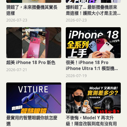
猜錯了，未來摺疊機其實長
爆料錯了... 最新摺疊機原來
這樣
是這樣！護照大小才是主流
Samsung Galaxy Z Fold 8,
2026-07-23
2026-07-23
Z Fold 8 Ultra 和 Z Flip 8
正式上手
超美 iPhone 18 Pro 新色
很美！iPhone 18 Pro
iPhone Ultra 1:1 模型機上
2026-07-21
手
2026-07-19
最實用的智慧眼鏡你該怎麼
不後悔，Model Y 再次升
選
級！隔音改裝到底有沒有用