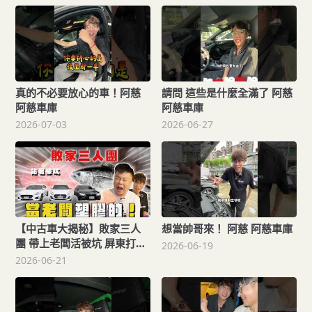
真的不必要放心的車！阿慈
請問 這些是什麼全滿了 阿慈
阿慈車庫
阿慈車庫
2026-07-03
2026-06-27
【中古車大揭秘】敗家三人
想當帥哥來！ 阿慈 阿慈車庫
團 帶上老闆活被坑 屏東打包
2026-06-19
三台靚車
2026-06-21