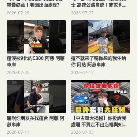
車最終章！老闆出面處理?
士 高速公路自燃！商家也不
知道怎麼處理
2026-07-29
2026-07-27
還沒被9化的C300 阿慈 阿慈
這不就來了嗎你想的我生給
車庫
你 阿慈 阿慈車庫
2026-07-25
2026-07-17
聽說你朋友在找這台 阿慈 阿
【中古車大揭秘】你投訴我
慈車庫
處理 不買走不出店裡與知名
國外藝術家合作
2026-07-11
2026-07-03