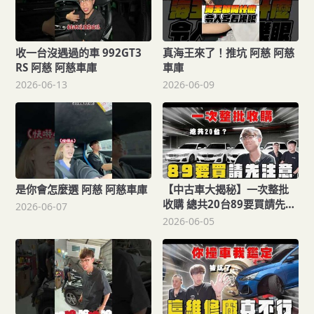
收一台沒遇過的車 992GT3
真海王來了！推坑 阿慈 阿慈
RS 阿慈 阿慈車庫
車庫
2026-06-13
2026-06-09
是你會怎麼選 阿慈 阿慈車庫
【中古車大揭秘】一次整批
收購 總共20台89要買請先注
2026-06-07
意！
2026-06-05