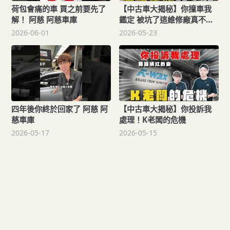
荷包會痛的車 買之前要先了
【中古車大揭秘】你撞車我
解！ 阿慈 阿慈車庫
鑑定 被坑了這維修廠真不
行！
2026-06-01
2026-05-23
四年後你終於回家了 阿慈 阿
【中古車大揭秘】你投訴我
慈車庫
處理！K老闆的危機
2026-05-17
2026-05-15