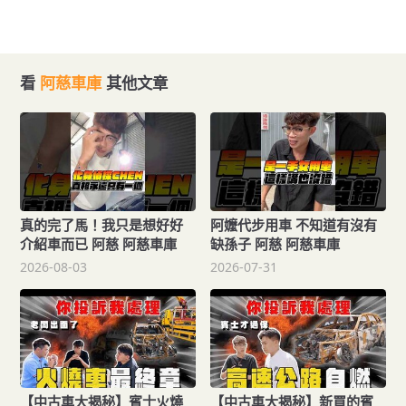
看
阿慈車庫
其他文章
真的完了馬！我只是想好好
阿嬤代步用車 不知道有沒有
介紹車而已 阿慈 阿慈車庫
缺孫子 阿慈 阿慈車庫
2026-08-03
2026-07-31
【中古車大揭秘】賓士火燒
【中古車大揭秘】新買的賓