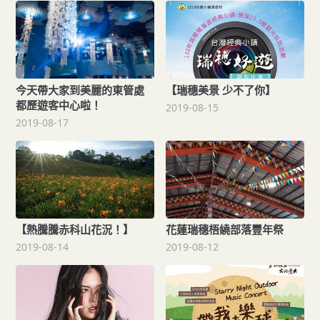
今天帶大家到美麗的東管處
【瑞穗美景 少不了你】
都歷遊客中心啦！
2019-08-15
2019-08-17
【熱騰騰赤科山花況！】
花蓮瑞穗梧繞部落豐年祭
2019-08-14
2019-08-12