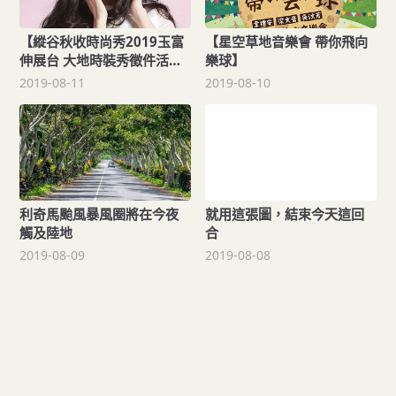
【縱谷秋收時尚秀2019玉富
【星空草地音樂會 帶你飛向
伸展台 大地時裝秀徵件活動
樂球】
開跑!】
2019-08-11
2019-08-10
利奇馬颱風暴風圈將在今夜
就用這張圖，結束今天這回
觸及陸地
合
2019-08-09
2019-08-08