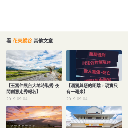
看
花東縱谷
其他文章
【玉富伸展台大地時裝秀-夜
【酒駕與惡的距離，現實只
間創意走秀報名】
有一毫米】
2019-09-04
2019-09-04