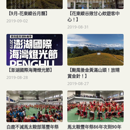
【9月-花東縱谷月曆】
【花東縱谷揪甘心欸遊客中
心！】
2019-09-02
2019-08-31
【澎湖國際海灣燈光節】
【颱風後金黃滿山頭！放晴
賞金針！】
2019-08-28
2019-08-27
白鹿不減馬太鞍部落豐年祭
馬太鞍豐年祭86年次到90年