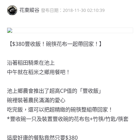
花東縱谷
發布日期：2018-11-30 02:10:39
【$380豐收飯！碗筷花布一起帶回家！】
沿著稻田騎乘在池上
中午就在稻米之鄉用餐吧！
池上鄉農會推出了超高CP值的「豐收飯」
碗裡裝著農民滿滿的愛心
吃完飯，還可以把超精緻的碗筷整組帶回家！
*豐收碗一只及裝置豐收碗的花布包+竹筷/竹匙/筷套
這麼好康的餐點竟然只要$380