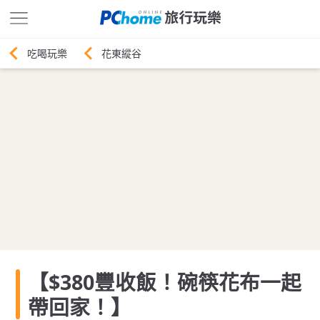
花東縱谷
【$380豐收飯！碗筷花布一起
帶回家！】