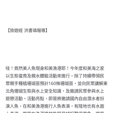
【旅遊經 洪書瑱報導】
哇！竟然美人魚現身和美漁港耶！今年度和美海之家
以生態復育及親水體驗活動來進行，除了持續帶領民
眾親手種植珊瑚苗預計160株珊瑚苗，並向民眾講解東
北角珊瑚生態與水上安全知識，及邀請民眾參與水上
遊憩活動。活動亮點，即是將邀請國內自由潛水者扮
演人魚，在和美漁港進行人魚表演，有陸地也有水面