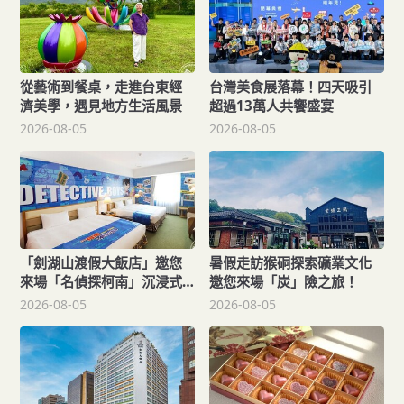
從藝術到餐桌，走進台東經
台灣美食展落幕！四天吸引
濟美學，遇見地方生活風景
超過13萬人共饗盛宴
2026-08-05
2026-08-05
「劍湖山渡假大飯店」邀您
暑假走訪猴硐探索礦業文化
來場「名偵探柯南」沉浸式
邀您來場「炭」險之旅！
主題假期！
2026-08-05
2026-08-05