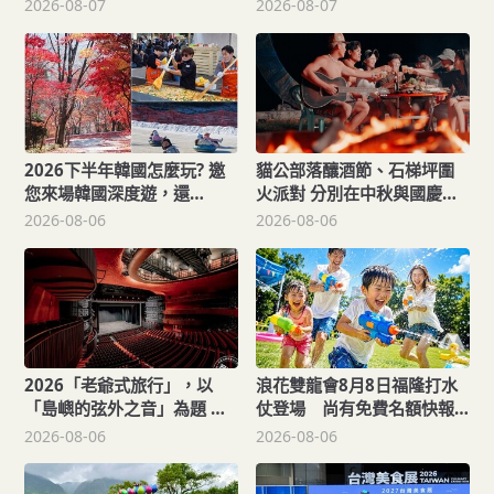
「與象同在、迎象未來」特
一次滿足！
2026-08-07
2026-08-07
展！
2026下半年韓國怎麼玩? 邀
貓公部落釀酒節、石梯坪圍
您來場韓國深度遊，還
火派對 分別在中秋與國慶連
「遊」好康！
假登場
2026-08-06
2026-08-06
2026「老爺式旅行」，以
浪花雙龍會8月8日福隆打水
「島嶼的弦外之音」為題 帶
仗登場 尚有免費名額快報
旅人開箱歌劇院後台、探訪
名，還可抽住宿券！
2026-08-06
2026-08-06
地下舞廳年代及體驗民歌