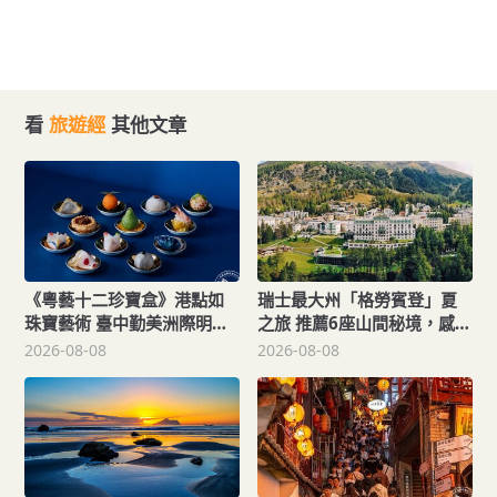
看
旅遊經
其他文章
《粵藝十二珍寶盒》港點如
瑞士最大州「格勞賓登」夏
珠寶藝術 臺中勤美洲際明娟
之旅 推薦6座山間秘境，感受
樓餐桌變成精品櫃位？
不同阿爾卑斯療癒度假風
2026-08-08
2026-08-08
情！