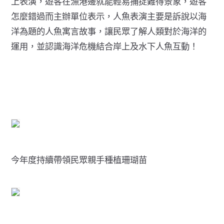
上表演，遊客在漁港邊就能輕易捕捉難得景象，遊客
怎麼錯過而主辦單位表示，人魚表演主要是訴說以海
洋為題的人魚寓言故事，讓民眾了解人類對於海洋的
運用，並認識海洋危機結合岸上及水下人魚互動！
今年度持續帶領民眾親手種植珊瑚苗