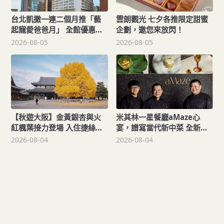
台北凱撒一連二個月推「藝
雲朗觀光 七夕各推限定甜蜜
起寵愛爸爸月」 全館優惠開
企劃，邀您來放閃！
跑
2026-08-05
2026-08-05
【秋遊大阪】金黃銀杏與火
米其林一星餐廳aMaze心
紅楓葉接力登場 入住捷絲旅
宴，譜寫當代新中菜 全新套
心齋橋館每人每晚900元起！
餐以《圓圓》為名，圓滿人
2026-08-04
2026-08-04
與人相聚！