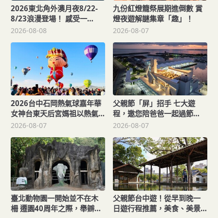
2026東北角外澳月夜8/22-
九份紅燈籠祭展期進倒數 賞
8/23浪漫登場！ 感受一
燈夜遊解謎集章「趣」！
「夏」東北角夜的浪漫！
2026-08-08
2026-08-07
2026台中石岡熱氣球嘉年華
父親節「屏」招手 七大遊
女神台東天后宮媽祖以熱氣
程，邀您陪爸爸一起過節
球造型、李多慧一起加持助
「趣」！
2026-08-07
2026-08-07
陣
臺北動物園一開始並不在木
父親節台中遊！從早到晚一
柵 遷園40周年之際，舉辧
日遊行程推薦，美食、美景