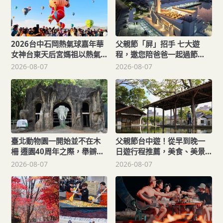
2026台中石岡熱氣球嘉年華
父親節「屏」招手 七大遊
女神台東天后宮媽祖以熱氣
程，邀您陪爸爸一起過節
球造型、李多慧一起加持助
「趣」！
2026-08-07
2026-08-07
陣
臺北動物園一開始並不在木
父親節台中遊！從早到晚一
柵 遷園40周年之際，舉辧
日遊行程推薦，美食、美景
「與象同在、迎象未來」特
一次滿足！
2026-08-07
2026-08-07
展！