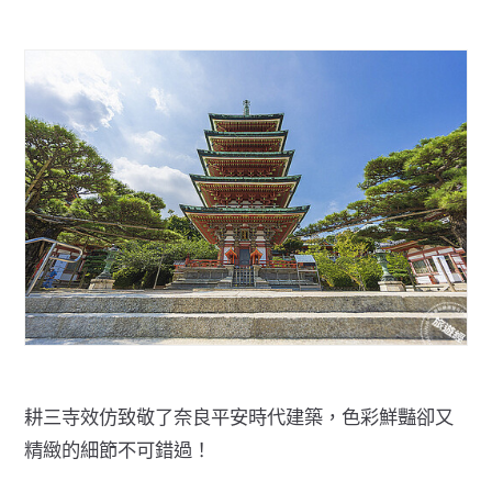
耕三寺效仿致敬了奈良平安時代建築，色彩鮮豔卻又
精緻的細節不可錯過！