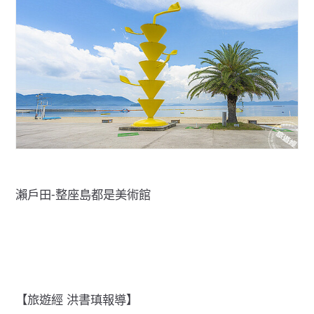
瀨戶田-整座島都是美術館
【旅遊經 洪書瑱報導】