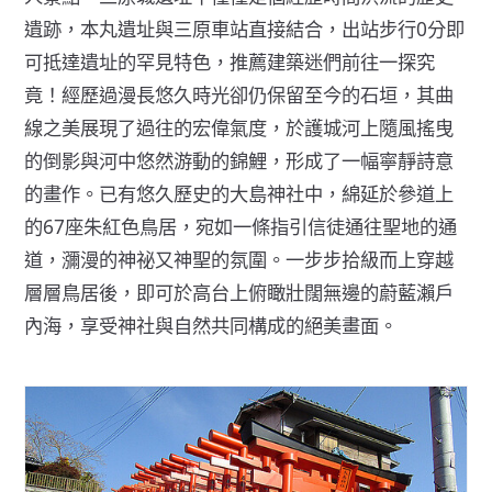
遺跡，本丸遺址與三原車站直接結合，出站步行0分即
可抵達遺址的罕見特色，推薦建築迷們前往一探究
竟！經歷過漫長悠久時光卻仍保留至今的石垣，其曲
線之美展現了過往的宏偉氣度，於護城河上隨風搖曳
的倒影與河中悠然游動的錦鯉，形成了一幅寧靜詩意
的畫作。已有悠久歷史的大島神社中，綿延於參道上
的67座朱紅色鳥居，宛如一條指引信徒通往聖地的通
道，瀰漫的神祕又神聖的氛圍。一步步拾級而上穿越
層層鳥居後，即可於高台上俯瞰壯闊無邊的蔚藍瀨戶
內海，享受神社與自然共同構成的絕美畫面。