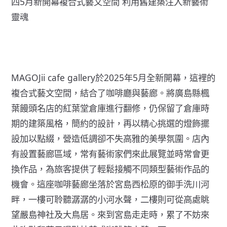
四5月新開幕複合式藝文空間 利用舊建築注入新藝術
靈魂
MAGOJii cafe gallery於2025年5月全新開幕，這裡的
複合式藝文空間，結合了咖啡廳與藝廊。將廣島縣楓
葉饅頭名店的紅葉堂倉庫進行翻修，仍保留了倉庫時
期的建築風格，簡約的設計，再以精心挑選的燈飾擺
設加以點綴，營造低調卻不失高雅的美學氛圍。店內
有設置藝廊區域，常有藝術家們來此展覽並時常會更
換作品，為旅客提供了輕鬆接觸不同類型藝術作品的
機會。這座咖啡藝廊坐落於宮島西松原的御手洗川河
畔，一樓可聆聽潺潺的小河水聲，二樓則可從高處眺
望嚴島神社及大鳥居。來到宮島走走時，累了不妨來