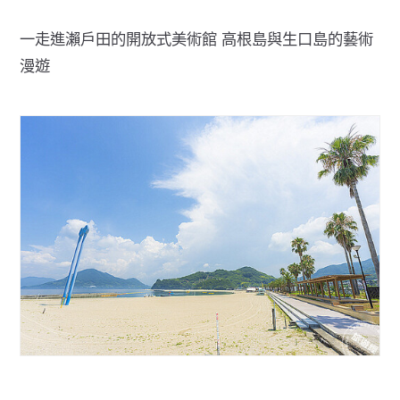
一走進瀨戶田的開放式美術館 高根島與生口島的藝術
漫遊