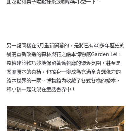
此吃點和菓子喝點抹茶或咖啡等小憩一下。
另一處同樣在5月重新開幕的，是將已有40多年歷史的
餐廳重新改造的森林與花之繪本博物館Garden Lei，
整棟建築物巧妙地保留著舊餐廳的懷舊氛圍，甚至是
餐廳原本的桌椅，也搖身一變成為充滿童真想像力的
繪本世界的一隅。博物館內收藏了各式各樣的繪本，
和小孩一起沈浸在童話書界中！