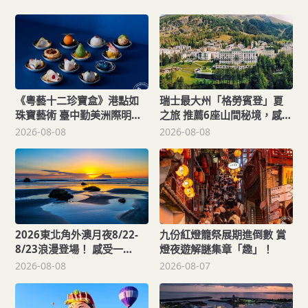
《粵藝十二珍寶盒》港點如
瑞士最大州「格勞賓登」夏
珠寶藝術 臺中勤美洲際明娟
之旅 推薦6座山間秘境，感受
樓餐桌變成精品櫃位？
不同阿爾卑斯療癒度假風
2026-08-08
2026-08-08
情！
2026東北角外澳月夜8/22-
九份紅燈籠祭展期進倒數 賞
8/23浪漫登場！ 感受一
燈夜遊解謎集章「趣」！
「夏」東北角夜的浪漫！
2026-08-08
2026-08-07