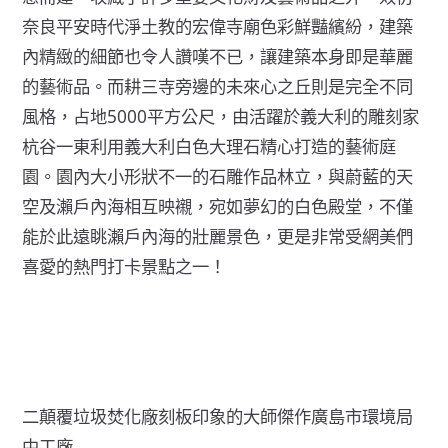
奈良平安時代淨土教的宏偉寺廟色彩鮮豔繽紛，建築
內精緻的細節也令人讚嘆不已，讓建築本身即是華麗
的藝術品。而耕三寺旁邊的未來心之丘則是完全不同
風格，占地5000平方公尺，由活躍於義大利的雕刻家
杭谷一東利用義大利白色大理石精心打造的藝術庭
園。園內大小形狀不一的石雕作品林立，與蔚藍的天
空及瀨戶內海相互映襯，宛如夢幻的白色殿堂，不僅
能於此遠眺瀨戶內海的壯麗景色，更是非常受網美們
喜愛的熱門打卡景點之一！
二顛覆垃圾焚化廠刻板印象的大師傑作廣島市環境局
中工廠