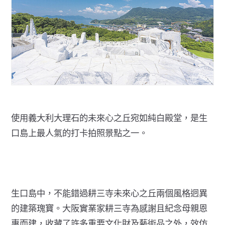
使用義大利大理石的未來心之丘宛如純白殿堂，是生
口島上最人氣的打卡拍照景點之一。
生口島中，不能錯過耕三寺未來心之丘兩個風格迥異
的建築瑰寶。大阪實業家耕三寺為感謝且紀念母親恩
惠而建，收藏了許多重要文化財及藝術品之外，效仿