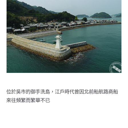
位於吳市的御手洗島，江戶時代曾因北前船航路商船
來往頻繁而繁華不已