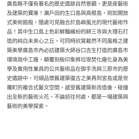
廣島縣不僅有著名的歷史遺跡自然景觀，更是座藝術
及建築的寶庫！瀨戶田的生口島與高根島，宛如開放
式美術館般，隨處可見融合於島嶼風光的現代藝術作
品！其中生口島上色彩鮮豔繽紛的耕三寺與大理石打
造的純白未來心之丘，可同時欣賞截然不同風格之建
築美學廣島市內必訪建築大師谷口吉生打造的廣島市
環境局中工廠，顛覆刻板印象將垃圾焚化廠化身為美
學及實用性兼具的公共藝術品在御手洗與三原市的歷
史遺跡中，可細品懷舊建築復古之美再到宮島或是世
羅町的複合式藝文空間，感受舊建築新改造後，碰撞
出全新的藝術火花。不論前往何處，都是一場建築與
藝術的美學探索。