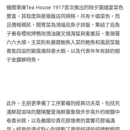
機關車庫Tea House 1917首次推出的除夕圍爐宴菜色
豐富，其程度與星級飯店同規格，共有十道菜色，而
且價格親民，開胃菜為鴻福烏魚子拼盤，集結了烏魚
子春卷櫻桃烤鴨玫瑰油雞叉燒海蜇與蜜番茄，象徵著
六六大順。主菜則有嚴選鮑魚入菜的鮑魚和風蔬菜盤
香氣四溢的避風塘蒜香大蝦，以及代表年年有餘的樹
子金露鮮時魚。
此外，主廚更準備了工序繁複的經典功夫菜，包括充
滿鮮甜滋味的蘭陽蟹膏海鮮羹象徵步步高升的椒鹽中
卷香米糕，以及嚴選珍貴花膠燉煮的雲饗花膠福滿
堂。經典的港式點心則規劃了廣受好評的招牌鮮蝦腐