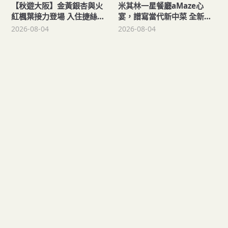
【秋遊大阪】金黃銀杏與火
米其林一星餐廳aMaze心
紅楓葉接力登場 入住捷絲旅
宴，譜寫當代新中菜 全新套
心齋橋館每人每晚900元起！
餐以《圓圓》為名，圓滿人
2026-08-04
2026-08-04
與人相聚！