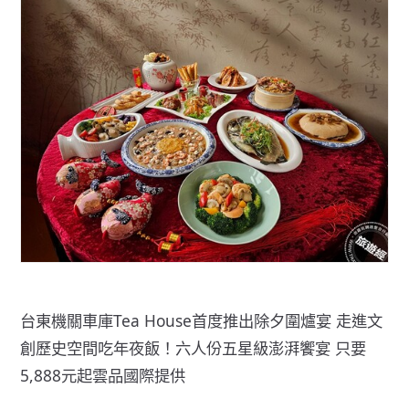
台東機關車庫Tea House首度推出除夕圍爐宴 走進文
創歷史空間吃年夜飯！六人份五星級澎湃饗宴 只要
5,888元起雲品國際提供