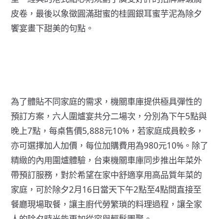
皮卷，最後以象徵圓滿甜蜜的桂圓銀耳蜜芋泥為除夕
饗宴畫下甜美的句點。
為了體貼不同家庭的需求，機關車庫提供極具彈性的
預訂方案，六人圍爐宴共分二場次，分別為下午5點與
晚上7點，每桌售價5,888元10%，若家庭成員較多，
亦可選擇加人加價，每位加購費用為980元10%。除了
精緻的內用圍爐體驗，台東機關車庫同步推出年菜外
帶預訂服務，對於希望在家中舒適享用高品質年菜的
家庭，可於除夕2月16日當天下午2點至4點間直接至
餐廳現場取餐，讓主廚代勞繁瑣的料理過程，讓全家
人的除夕時光能更加從容與輕鬆團聚。