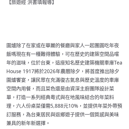
【旅遊經 洪書瑱報導】
圍爐除了在家或在華麗的餐廳與家人一起團圓吃年夜
飯嗎現在有一種難得體驗，可在歷史的建築空間品嚐
年的滋味，位於台東，這座知名歷史建築機關車庫Tea
House 1917將於2026年農曆除夕，將首度推出除夕
圍爐饗宴，讓民眾在充滿復古氣息與歷史溫度的車庫
空間內用餐，而且菜色還是由資深主廚團隊設計菜
單，打造一系列經典粵式與在地風味結合的年菜料
理，六人份桌菜僅需5,888元10%，並提供年菜外帶預
訂服務，為台東居民與返鄉遊子提供一個質感與美味
兼具的新年新選擇。