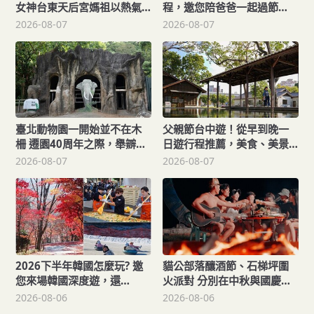
女神台東天后宮媽祖以熱氣
程，邀您陪爸爸一起過節
球造型、李多慧一起加持助
「趣」！
2026-08-07
2026-08-07
陣
臺北動物園一開始並不在木
父親節台中遊！從早到晚一
柵 遷園40周年之際，舉辧
日遊行程推薦，美食、美景
「與象同在、迎象未來」特
一次滿足！
2026-08-07
2026-08-07
展！
2026下半年韓國怎麼玩? 邀
貓公部落釀酒節、石梯坪圍
您來場韓國深度遊，還
火派對 分別在中秋與國慶連
「遊」好康！
假登場
2026-08-06
2026-08-06