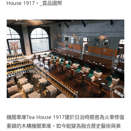
House 1917。_雲品國際
機關車庫Tea House 1917建於日治時期曾為火車修復
重鎮的木構機關車庫，如今蛻變為融合歷史藝術與美