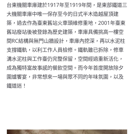
台東機關車庫建於1917年至1919年間，是東部鐵道三
大機關車庫中唯一保存至今的日式半木造越屋頂建
築，過去作為臺東舊站火車頭維修重地，2001年臺東
舊站廢站後被登錄為歷史建築，車庫具備挑高一樓空
間RC結構與無門山牆設計，車庫內挖深，再以水泥柱
支撐鐵軌，以利工作人員檢修。鐵軌雖已拆除，修車
溝水泥柱與工作臺仍完整保留，空間經過重新活化，
成為獨特富故事感的餐飲空間。而今年首度開放除夕
圍爐饗宴，非常想來一場與眾不同的年味氛圍，以及
鐵道迷！