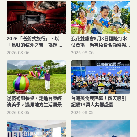
2026「老爺式旅行」，以
浪花雙龍會8月8日福隆打水
「島嶼的弦外之音」為題 帶
仗登場 尚有免費名額快報
旅人開箱歌劇院後台、探訪
名，還可抽住宿券！
2026-08-06
2026-08-06
地下舞廳年代及體驗民歌
從藝術到餐桌，走進台東經
台灣美食展落幕！四天吸引
濟美學，遇見地方生活風景
超過13萬人共饗盛宴
2026-08-05
2026-08-05