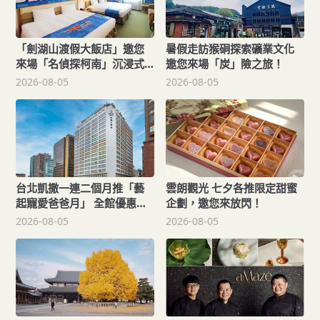
「劍湖山渡假大飯店」邀您
暑假走訪猴硐探索礦業文化
來場「名偵探柯南」沉浸式
邀您來場「炭」險之旅！
主題假期！
2026-08-05
2026-08-05
台北凱撒一連二個月推「藝
雲朗觀光 七夕各推限定甜蜜
起寵愛爸爸月」 全館優惠開
企劃，邀您來放閃！
跑
2026-08-05
2026-08-05