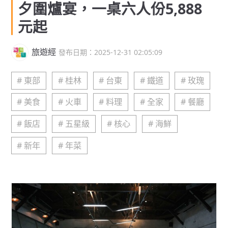
夕圍爐宴，一桌六人份5,888
元起
旅遊經
發布日期：2025-12-31 02:05:09
# 東部
# 桂林
# 台東
# 鐵道
# 玫瑰
# 美食
# 火車
# 料理
# 全家
# 餐廳
# 飯店
# 五星級
# 核心
# 海鮮
# 新年
# 年菜