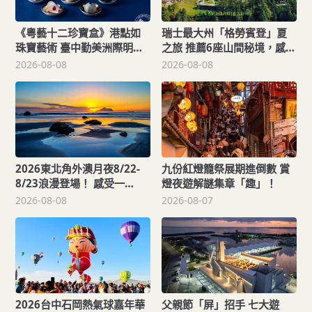
《粵藝十二珍寶盒》港點如
瑞士最大州「格勞賓登」夏
珠寶藝術 臺中勤美洲際明娟
之旅 推薦6座山間秘境，感受
樓餐桌變成精品櫃位？
不同阿爾卑斯療癒度假風
2026-08-08
2026-08-08
情！
2026東北角外澳月夜8/22-
九份紅燈籠祭展期進倒數 賞
8/23浪漫登場！ 感受一
燈夜遊解謎集章「趣」！
「夏」東北角夜的浪漫！
2026-08-08
2026-08-07
2026台中石岡熱氣球嘉年華
父親節「屏」招手 七大遊