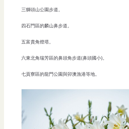
三獅頭山公園步道。
四石門區的麟山鼻步道。
五富貴角燈塔。
六東北角瑞芳區的鼻頭角步道(鼻頭國小)。
七貢寮區的龍門公園與卯澳漁港等地。