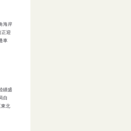
角海岸
前正迎
邊車
陸續盛
局自
至東北