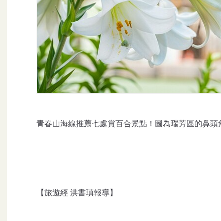
青春山海線推薦七處賞百合景點！圖為瑞芳區的鼻頭
【旅遊經 洪書瑱報導】