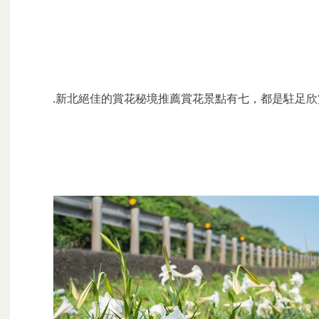
.新北絕佳的賞花秘境推薦賞花景點有七，都是駐足