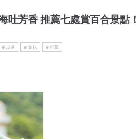
海吐芳香 推薦七處賞百合景點
# 步道
# 賞花
# 推薦