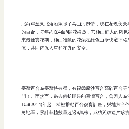
北海岸至東北角沿線除了具山海風情，現在花現美景
的百合，每年約在4至6開花綻放，其純白碩大的喇
來最佳賞花期，純白雅致的花朵在綠色山壁映襯下格
流，共同確保人車和花卉的安全。
臺灣百合為臺灣特有種，有福爾摩沙百合高砂百合等
開！。而然而，過去俯拾即是的臺灣百合，曾因人為
103(2014)年起，積極推動百合復育計畫，與地
角地區，累計栽植數量超過8萬株，成功延續這片珍