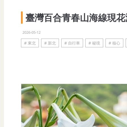
臺灣百合青春山海線現花
2026-05-12
# 東北
# 新北
# 自行車
# 秘境
# 核心