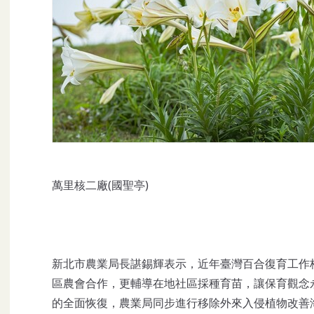
萬里核二廠(國聖亭)
新北市農業局長諶錫輝表示，近年臺灣百合復育工作
區農會合作，更輔導在地社區採種育苗，讓保育觀念
的全面恢復，農業局同步進行移除外來入侵植物改善