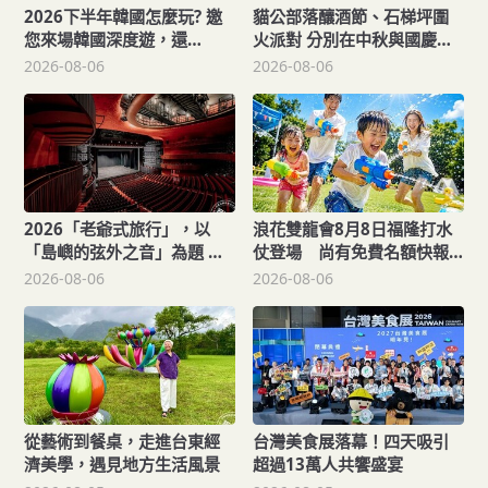
2026下半年韓國怎麼玩? 邀
貓公部落釀酒節、石梯坪圍
您來場韓國深度遊，還
火派對 分別在中秋與國慶連
「遊」好康！
假登場
2026-08-06
2026-08-06
2026「老爺式旅行」，以
浪花雙龍會8月8日福隆打水
「島嶼的弦外之音」為題 帶
仗登場 尚有免費名額快報
旅人開箱歌劇院後台、探訪
名，還可抽住宿券！
2026-08-06
2026-08-06
地下舞廳年代及體驗民歌
從藝術到餐桌，走進台東經
台灣美食展落幕！四天吸引
濟美學，遇見地方生活風景
超過13萬人共饗盛宴