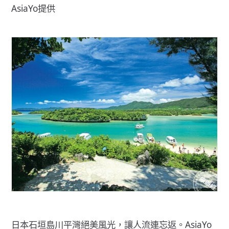
AsiaYo提供
日本石垣島川平灣絕美風光，讓人流連忘返。AsiaYo