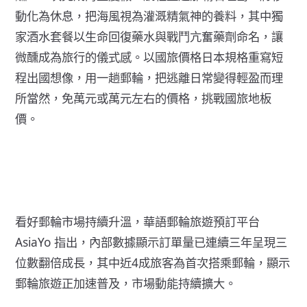
動化為休息，把海風視為灌溉精氣神的養料，其中獨
家酒水套餐以生命回復藥水與戰鬥亢奮藥劑命名，讓
微醺成為旅行的儀式感。以國旅價格日本規格重寫短
程出國想像，用一趟郵輪，把逃離日常變得輕盈而理
所當然，免萬元或萬元左右的價格，挑戰國旅地板
價。
看好郵輪市場持續升溫，華語郵輪旅遊預訂平台
AsiaYo 指出，內部數據顯示訂單量已連續三年呈現三
位數翻倍成長，其中近4成旅客為首次搭乘郵輪，顯示
郵輪旅遊正加速普及，市場動能持續擴大。