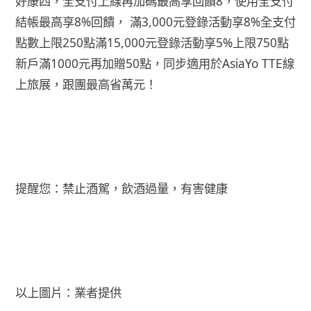
好康四，全支付上線再加碼最高享回饋8，使用全支付
結帳最高享8%回饋， 滿3,000元登錄活動享8%全支付
點數上限250點滿15,000元登錄活動享5%上限750點
新戶滿1000元再加贈50點，同步適用於AsiaYo TTE線
上旅展，跟團最高省萬元！
提醒您：禁止酒駕，飲酒過量，有害健康
以上圖片：業者提供