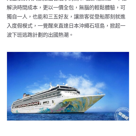
解決時間成本，更以一價全包，無腦的輕鬆體驗，可
獨自一人，也能和三五好友，讓旅客從登船那刻就進
入度假模式，一覺醒來直達日本沖繩石垣島，掀起一
波下班逃跑計劃的出國熱潮。