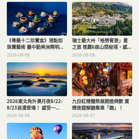
《粵藝十二珍寶盒》港點如
瑞士最大州「格勞賓登」夏
珠寶藝術 臺中勤美洲際明娟
之旅 推薦6座山間秘境，感受
樓餐桌變成精品櫃位？
不同阿爾卑斯療癒度假風
2026-08-08
2026-08-08
情！
2026東北角外澳月夜8/22-
九份紅燈籠祭展期進倒數 賞
8/23浪漫登場！ 感受一
燈夜遊解謎集章「趣」！
「夏」東北角夜的浪漫！
2026-08-08
2026-08-07