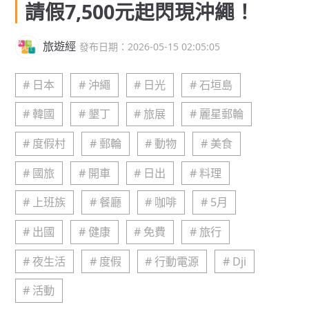
請假7,500元起閃現沖繩！
旅遊經
發布日期：2026-05-15 02:05:05
# 日本
# 沖繩
# 日光
# 石垣島
# 韓國
# 墾丁
# 旅展
# 麗星郵輪
# 度假村
# 郵輪
# 動物
# 美食
# 國旅
# 開車
# 日出
# 料理
# 上班族
# 餐廳
# 咖啡
# 5月
# 出國
# 健康
# 免費
# 旅行
# 夜生活
# 度假
# 行動電源
# Dji
# 活動