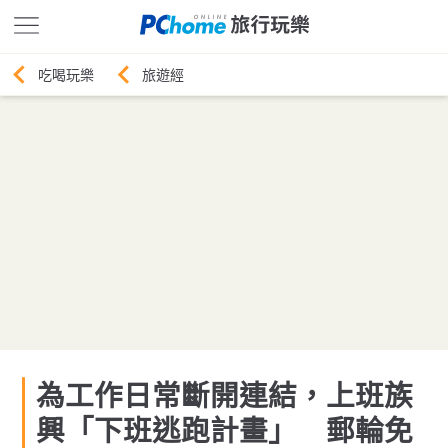
旅遊經
為工作日常斷開連結，上班族
興「下班逃跑計畫」 郵輪免