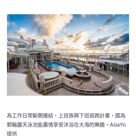
為工作日常斷開連結，上班族興下班逃跑計畫，圖為
郵輪露天泳池能盡情享受沐浴在大海的樂趣。AsiaYo
提供