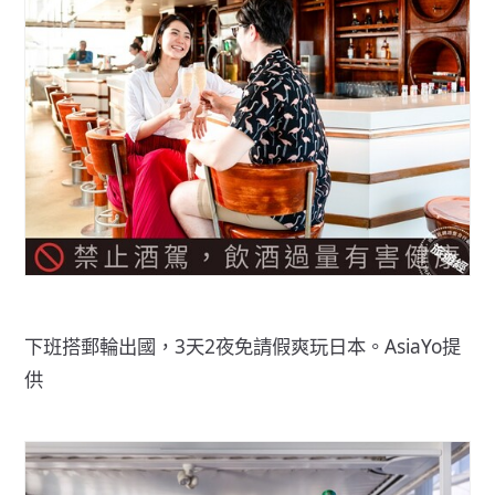
下班搭郵輪出國，3天2夜免請假爽玩日本。AsiaYo提
供