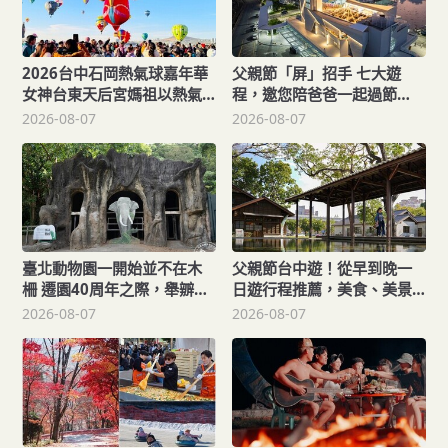
2026台中石岡熱氣球嘉年華
父親節「屏」招手 七大遊
女神台東天后宮媽祖以熱氣
程，邀您陪爸爸一起過節
球造型、李多慧一起加持助
「趣」！
2026-08-07
2026-08-07
陣
臺北動物園一開始並不在木
父親節台中遊！從早到晚一
柵 遷園40周年之際，舉辧
日遊行程推薦，美食、美景
「與象同在、迎象未來」特
一次滿足！
2026-08-07
2026-08-07
展！