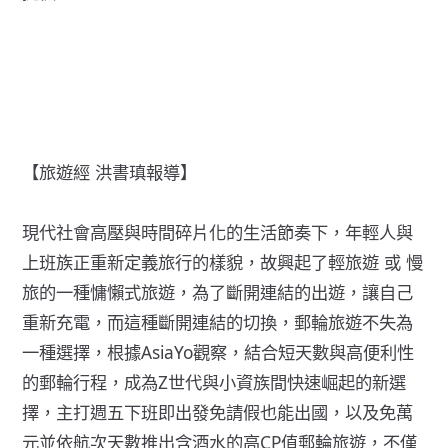
【旅遊經 洪書瑱報導】
現代社會高壓與時間碎片化的生活節奏下，年輕人與
上班族正重新定義旅行的樣貌，故興起了輕旅遊 或 慢
旅的一種慵懶式旅遊，為了斷開連結的出遊，讓自己
重新充電，而這種斷開連結的切換，郵輪旅遊不失為
一種選擇，根據AsiaYo觀察，結合短天數與高便利性
的郵輪行程，成為Z世代與小資族間快速崛起的新選
擇，主打週五下班即出發免請假也能出國，以及免萬
元並依航次天數推出含酒水的高CP值郵輪旅遊，不僅