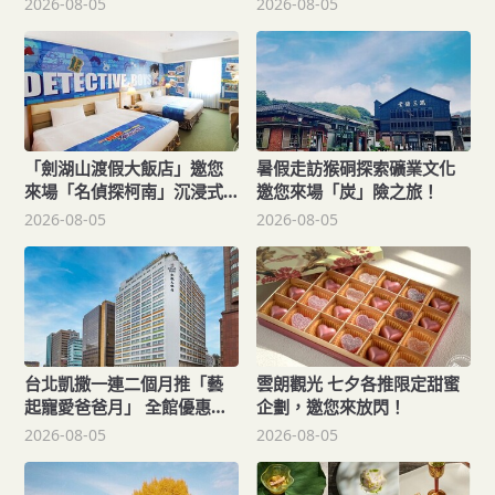
2026-08-05
2026-08-05
「劍湖山渡假大飯店」邀您
暑假走訪猴硐探索礦業文化
來場「名偵探柯南」沉浸式
邀您來場「炭」險之旅！
主題假期！
2026-08-05
2026-08-05
台北凱撒一連二個月推「藝
雲朗觀光 七夕各推限定甜蜜
起寵愛爸爸月」 全館優惠開
企劃，邀您來放閃！
跑
2026-08-05
2026-08-05