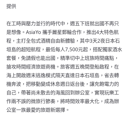
提供
在工時與壓力並行的時代中，週五下班就出國不再只
是想像。AsiaYo 攜手麗星郵輪合作，推出4大特色航
程，主打全包式酒精自由新體驗，其中3天2夜日本石
垣島的超短航程，最低每人7,500元起，搭配獨家酒水
套餐，免請假也能出國，精準切中上班族時間痛點，
搶攻時間經濟旅遊商機。旅客週五晚間登船啟程，在
海上開啟週末逃逸模式隔天直達日本石垣島，省去轉
機奔波，把移動變成休息週日返台後，讓充飽電力的
自己，帶著尚未散去的海風回到辦公室，實現玩樂工
作兩不誤的微旅行節奏，將時間效率最大化，成為辦
公室一族最愛的旅遊新選擇。