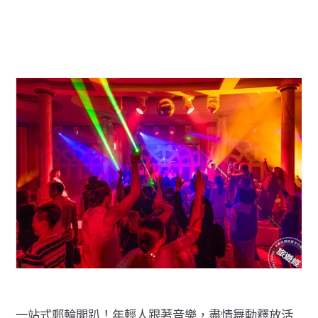
一站式郵輪開趴！年輕人跟著音樂，盡情舞動釋放活