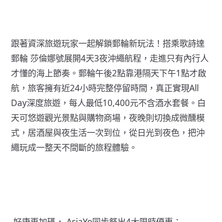
跟著資深旅遊玩家一起解鎖郵輪新玩法！搭乘歌詩達
郵輪 莎倫娜號展開4天3夜沖繩航程，走進只有內行人
才懂的海上節奏。郵輪午後2點靠港隔天下午1點才啟
航，旅客擁有近24小時完整停留時間，真正實現All
Day深度旅遊，每人最低10,400元不含酒水套餐。白
天可悠遊觀光景點與購物商場，夜晚則切換成微醺模
式，居酒屋與夜生活一次到位，從日光到夜色，把沖
繩玩成一整天不間斷的旅程體驗。
.好康再加碼， AsiaYo同步祭出4大限時優惠：