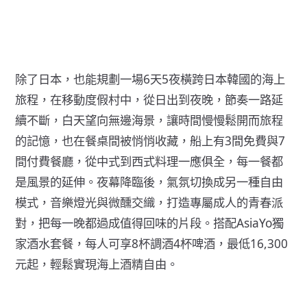
除了日本，也能規劃一場6天5夜橫跨日本韓國的海上
旅程，在移動度假村中，從日出到夜晚，節奏一路延
續不斷，白天望向無邊海景，讓時間慢慢鬆開而旅程
的記憶，也在餐桌間被悄悄收藏，船上有3間免費與7
間付費餐廳，從中式到西式料理一應俱全，每一餐都
是風景的延伸。夜幕降臨後，氣氛切換成另一種自由
模式，音樂燈光與微醺交織，打造專屬成人的青春派
對，把每一晚都過成值得回味的片段。搭配AsiaYo獨
家酒水套餐，每人可享8杯調酒4杯啤酒，最低16,300
元起，輕鬆實現海上酒精自由。