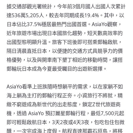
據交通部觀光署統計，今年前3個月國人出國人次累計
達536萬5,205人，較去年同期成長19.4%。其中，以
日本佔比37.5%穩居最熱門出國首選。AsiaYo觀察，
近年旅遊市場出現日本國旅化趨勢，短天數高效率的
出國型態明顯升溫。旅客下班後即可搭乘郵輪啟航，
隔日清晨直抵日本，以便捷的交通方式具競爭力的價
格優勢，以及與開車南下墾丁相近的移動時間，讓搭
郵輪玩日本成為今夏最受矚目的出遊新選擇。
AsiaYo看準上班族隨時想躺平的需求，以在家躺不如
海上躺為主打的郵輪行程正夯。小資旅行不將就，精
緻不窮遊成為新世代的出走態度，鎖定Z世代旅遊商
機，透過 AsiaYo 預訂麗星郵輪行程，最低7,500元起
即可輕鬆啟航日本，3天2夜或4天3夜，包吃包住包微
醺，一次完成海上度假。航程直達那霸石垣島，將移