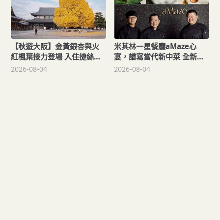
【秋遊大阪】金黃銀杏與火
米其林一星餐廳aMaze心
紅楓葉接力登場 入住捷絲旅
宴，譜寫當代新中菜 全新套
心齋橋館每人每晚900元起！
餐以《圓圓》為名，圓滿人
2026-08-04
2026-08-04
與人相聚！