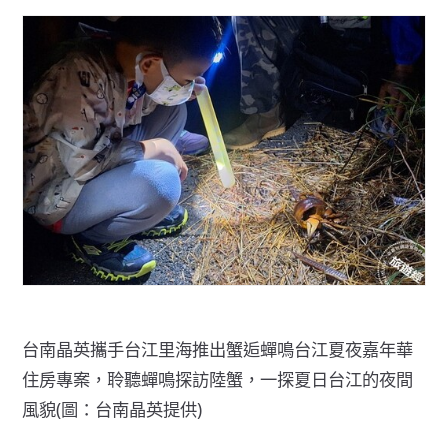
台南晶英攜手台江里海推出蟹逅蟬鳴台江夏夜嘉年華
住房專案，聆聽蟬鳴探訪陸蟹，一探夏日台江的夜間
風貌(圖：台南晶英提供)