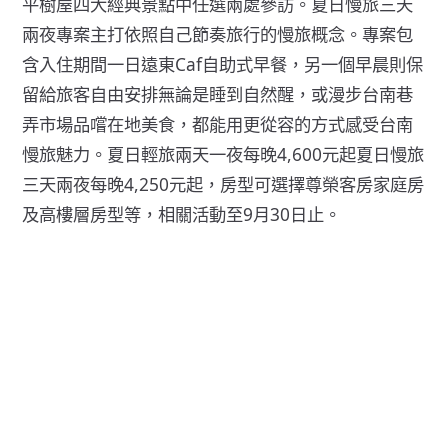
平樹屋四大經典景點中任選兩處參訪。夏日慢旅三天
兩夜專案主打依照自己節奏旅行的慢旅概念。專案包
含入住期間一日遠東Caf自助式早餐，另一個早晨則保
留給旅客自由安排無論是睡到自然醒，或漫步台南巷
弄市場品嚐在地美食，都能用更從容的方式感受台南
慢旅魅力。夏日輕旅兩天一夜每晚4,600元起夏日慢旅
三天兩夜每晚4,250元起，房型可選擇尊榮客房家庭房
及高樓層房型等，相關活動至9月30日止。