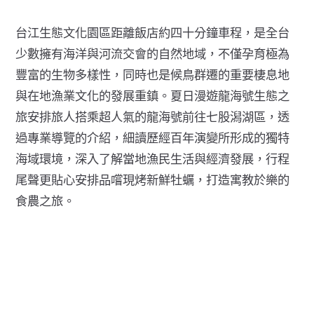
台江生態文化園區距離飯店約四十分鐘車程，是全台
少數擁有海洋與河流交會的自然地域，不僅孕育極為
豐富的生物多樣性，同時也是候鳥群遷的重要棲息地
與在地漁業文化的發展重鎮。夏日漫遊龍海號生態之
旅安排旅人搭乘超人氣的龍海號前往七股潟湖區，透
過專業導覽的介紹，細讀歷經百年演變所形成的獨特
海域環境，深入了解當地漁民生活與經濟發展，行程
尾聲更貼心安排品嚐現烤新鮮牡蠣，打造寓教於樂的
食農之旅。