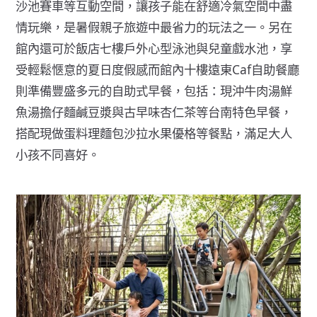
沙池賽車等互動空間，讓孩子能在舒適冷氣空間中盡
情玩樂，是暑假親子旅遊中最省力的玩法之一。另在
館內還可於飯店七樓戶外心型泳池與兒童戲水池，享
受輕鬆愜意的夏日度假感而館內十樓遠東Caf自助餐廳
則準備豐盛多元的自助式早餐，包括：現沖牛肉湯鮮
魚湯擔仔麵鹹豆漿與古早味杏仁茶等台南特色早餐，
搭配現做蛋料理麵包沙拉水果優格等餐點，滿足大人
小孩不同喜好。