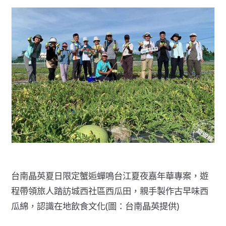
台南晶英夏日限定蟹逅蟬鳴台江夏夜嘉年華專案，遊
程帶領旅人踏訪城西社區西瓜田，親手製作古早味西
瓜綿，認識在地飲食文化(圖：台南晶英提供)