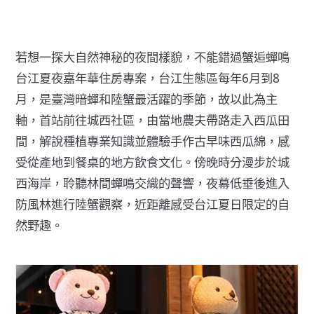
若想一探大自然神秘的夜間樣貌，不能錯過蟹逅蟬鳴
台江夏夜嘉年華住房專案，台江生態區每年6月到8
月，是臺灣暗蟬和陸蟹最活躍的季節，故以此為主
軸，首站前往城西社區，由當地農夫帶路走入西瓜田
間，解說種植專業知識並體驗手作古早味西瓜綿，感
受從產地到餐桌的地方飲食文化。傍晚時分漫步於城
西海岸，聆聽林間蟬鳴交織的聲響，夜幕低垂後進入
防風林進行陸蟹觀察，近距離感受台江夏日限定的自
然野趣。