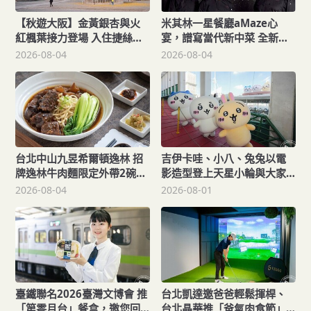
【秋遊大阪】金黃銀杏與火
米其林一星餐廳aMaze心
紅楓葉接力登場 入住捷絲旅
宴，譜寫當代新中菜 全新套
心齋橋館每人每晚900元起！
餐以《圓圓》為名，圓滿人
2026-08-04
2026-08-04
與人相聚！
台北中山九昱希爾頓逸林 招
吉伊卡哇、小八、兔兔以電
牌逸林牛肉麵限定外帶2碗
影造型登上天星小輪與大家
650元！
乘風航行 還有御守可收藏
2026-08-04
2026-08-01
臺鐵聯名2026臺灣文博會 推
台北凱達邀爸爸輕鬆揮桿、
「第零月台」餐盒，邀您回
台北晶華推「爸氣肉食節」