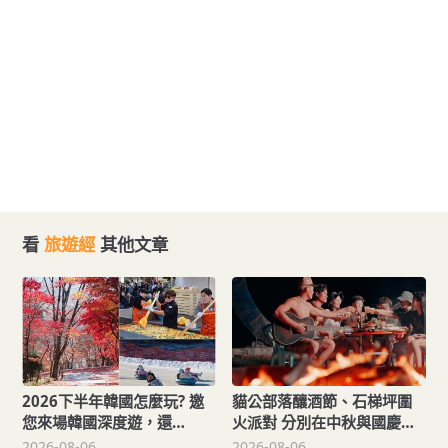
看
旅遊經
其他文章
2026下半年韓國怎麼玩? 邀
貓公部落釀酒節、石梯坪圍
您來場韓國深度遊，還
火派對 分別在中秋與國慶連
「遊」好康！
假登場
2026-08-06
2026-08-06