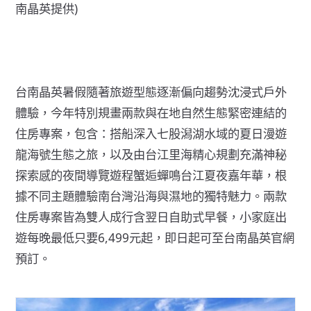
南晶英提供)
台南晶英暑假隨著旅遊型態逐漸偏向趨勢沈浸式戶外
體驗，今年特別規畫兩款與在地自然生態緊密連結的
住房專案，包含：搭船深入七股潟湖水域的夏日漫遊
龍海號生態之旅，以及由台江里海精心規劃充滿神秘
探索感的夜間導覽遊程蟹逅蟬鳴台江夏夜嘉年華，根
據不同主題體驗南台灣沿海與濕地的獨特魅力。兩款
住房專案皆為雙人成行含翌日自助式早餐，小家庭出
遊每晚最低只要6,499元起，即日起可至台南晶英官網
預訂。