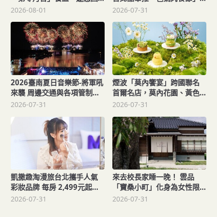
歸初心品美味！
邀您一起歡度父親節
2026-08-01
2026-07-31
2026臺南夏日音樂節-將軍吼
煙波「莫內饗宴」跨國聯名
來襲 周邊交通與各項管制措
首爾名店，莫內花園、黃色
施懶人包全攻略！
小鴨超萌 福朋喜來登麵包坊
2026-07-31
2026-07-31
回歸
凱撒趣淘漫旅台北攜手人氣
來去校長家睡一晚！ 雲品
彩妝品牌 每房 2,499元起送
「寶桑小町」化身為女性限
總價值約6,000元好禮！
定文創青旅，平日每床每晚
2026-07-31
2026-07-31
688元起！