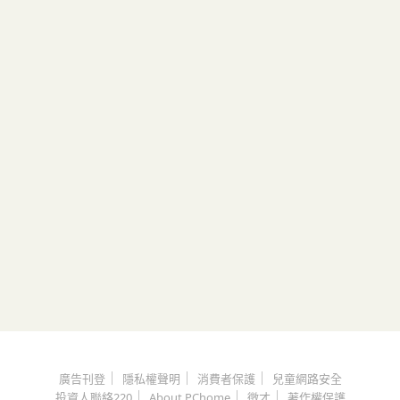
｜
｜
｜
廣告刊登
隱私權聲明
消費者保護
兒童網路安全
｜
｜
｜
投資人聯絡220
About PChome
徵才
著作權保護