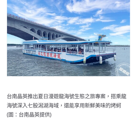
台南晶英推出夏日漫遊龍海號生態之旅專案，搭乘龍
海號深入七股潟湖海域，還能享用新鮮美味的烤蚵
(圖：台南晶英提供)