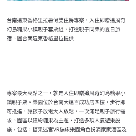
台南遠東香格里拉暑假雙住房專案，入住即贈追風奇
幻島糖果小鎮親子套票組，打造親子同樂的夏日旅
宿。圖台南遠東香格里拉提供
專案最大亮點之一，就是入住即贈追風奇幻島糖果小
鎮親子票。樂園位於台南大遠百成功店四樓，步行即
可抵達，讓孩子放電大人放鬆，一次滿足親子旅行需
求。園區以繽紛糖果為主題，打造多項人氣遊樂設
施，包括：糖果迷宮VR蹦床樂園角色扮演家家酒區及