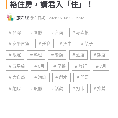
格住房，請君入「住」！
旅遊經
發布日期：2026-07-08 02:05:02
# 台灣
# 暑假
# 台南
# 赤崁樓
# 安平古堡
# 美食
# 火車
# 親子
# 限定
# 料理
# 餐廳
# 酒店
# 飯店
# 五星級
# 6月
# 早餐
# 旅行
# 7月
# 大自然
# 海鮮
# 戲水
# 門票
# 麵包
# 度假
# 活動
# 打卡
# 推薦