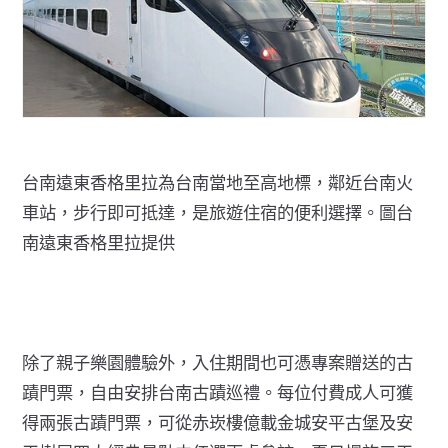
台南遠東香格里拉為台南當地至高地標，鄰近台南火
車站，步行即可抵達，是旅遊住宿的便利選擇。圖台
南遠東香格里拉提供
除了親子樂園體驗外，入住期間也可憑專案贈送的古
蹟門票，自由安排台南古蹟巡禮。每位付費成人可獲
得兩張古蹟門票，可從赤崁樓億載金城安平古堡及安