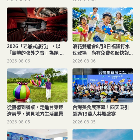
2026「老爺式旅行」，以
浪花雙龍會8月8日福隆打水
「島嶼的弦外之音」為題 帶
仗登場 尚有免費名額快報
旅人開箱歌劇院後台、探訪
名，還可抽住宿券！
2026-08-06
2026-08-06
地下舞廳年代及體驗民歌
從藝術到餐桌，走進台東經
台灣美食展落幕！四天吸引
濟美學，遇見地方生活風景
超過13萬人共饗盛宴
2026-08-05
2026-08-05