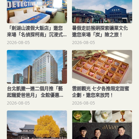
「劍湖山渡假大飯店」邀您
暑假走訪猴硐探索礦業文化
來場「名偵探柯南」沉浸式
邀您來場「炭」險之旅！
主題假期！
2026-08-05
2026-08-05
台北凱撒一連二個月推「藝
雲朗觀光 七夕各推限定甜蜜
起寵愛爸爸月」 全館優惠開
企劃，邀您來放閃！
跑
2026-08-05
2026-08-05