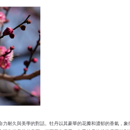
命力耐久與美學的對話。牡丹以其豪華的花瓣和濃郁的香氣，象