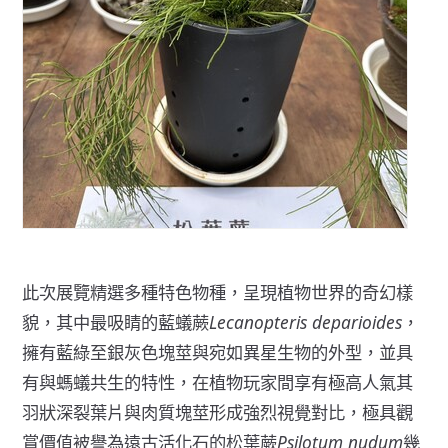
此次展覽精選多種特色物種，呈現植物世界的奇幻樣
貌，其中最吸睛的藍蟻蕨
Lecanopteris deparioides
，
擁有藍綠至銀灰色塊莖與宛如異星生物的外型，並具
有與螞蟻共生的特性，在植物玩家間享有極高人氣其
羽狀深裂葉片與肉質塊莖形成強烈視覺對比，極具觀
賞價值被譽為遠古活化石的松葉蕨
Psilotum nudum
幾