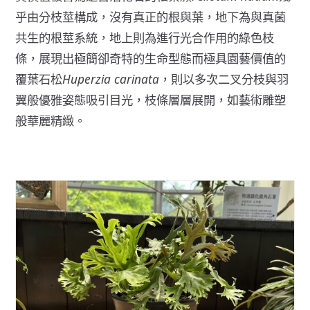
乎由分枝莖構成，沒有真正的根與葉，地下為與真菌
共生的根莖系統，地上則為進行光合作用的綠色枝
條，展現出極簡卻奇特的生命型態而極具園藝價值的
覆葉石松
Huperzia carinata
，則以多次二叉分枝與羽
翼般優雅姿態吸引目光，枝條層層展開，如藝術雕塑
般華麗精緻。