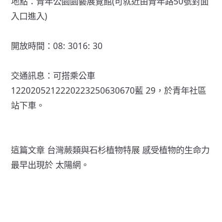
地點：青年公園園藝展覽館(可就近由青年路50號對面
入口進入)
開放時間：08: 3016: 30
交通訊息：可搭乘公車
1220205212220223250630670藍 29，於青年社區
站下車。
這篇文章
台灣蕨類與石杉植物特展 感受植物的生命力
最早出現於
太陽網
。