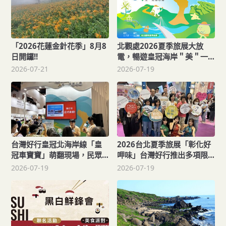
「2026花蓮金針花季」8月8
北觀處2026夏季旅展大放
日開鑼!!
電，暢遊皇冠海岸＂美＂一
刻都心動
2026-07-21
2026-07-19
台灣好行皇冠北海岸線「皇
2026台北夏季旅展「彰化好
冠車寶寶」萌翻現場，民眾
呷味」台灣好行推出多項限
一次購入10組套票抽中雙重
量優惠
2026-07-19
2026-07-19
大獎