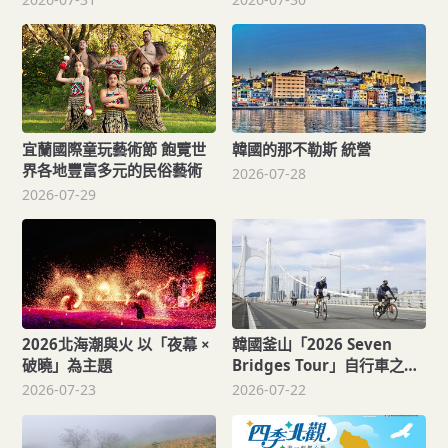
宜蘭國際童玩藝術節 飽覽世
韓國的那不勒斯 統營
界各地豐富多元的民俗藝術
2026-07-28
2026-07-29
2026北海潮與火 以「夜幕 ×
韓國釜山「2026 Seven
破曉」為主題
Bridges Tour」自行車之旅
一次騎遍7大跨海設施
2026-07-23
2026-07-22