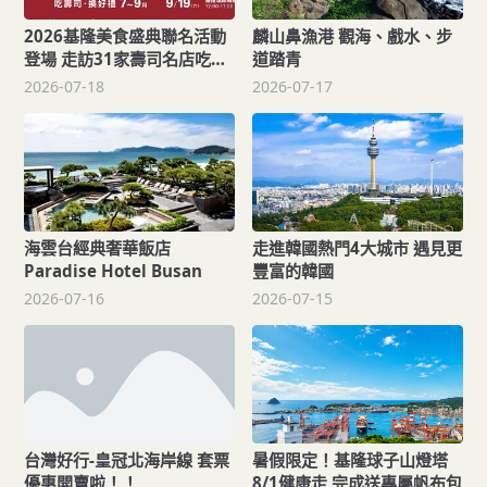
2026基隆美食盛典聯名活動
麟山鼻漁港 觀海、戲水、步
登場 走訪31家壽司名店吃美
道踏青
食、抽大獎
2026-07-18
2026-07-17
海雲台經典奢華飯店
走進韓國熱門4大城市 遇見更
Paradise Hotel Busan
豐富的韓國
2026-07-16
2026-07-15
台灣好行-皇冠北海岸線 套票
暑假限定！基隆球子山燈塔
優惠開賣啦！！
8/1健康走 完成送專屬帆布包