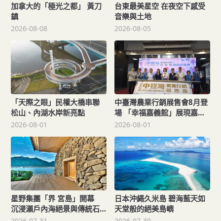
加拿大的「極光之都」 黃刀
台東最美星空 在夜空下感受
鎮
音樂與土地
2026-08-08
2026-08-05
「天際之眼」民權大橋串聯
中臺灣農業行銷展售會8月登
松山、內湖水岸新亮點
場 「幸福嘉義館」展現嘉義
市農業新實力
2026-08-01
2026-08-01
星野集團「界 宮島」開幕
日本沖繩久米島 碧海藍天如
沉浸瀨戶內海絕景與傳統石
天堂般的絕美島嶼
風呂文化
2026-07-31
2026-07-30