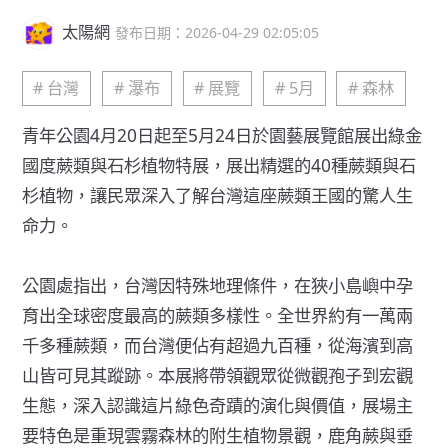
太陽網
發布日期：2026-04-29 02:05:05
# 台灣
# 瀑布
# 展覽
# 5月
# 森林
青年公園4月20日起至5月24日於園藝展覽館展出綠金
國度蕨類與石杉植物特展，展出精選的40種蕨類與石
杉植物，讓民眾深入了解台灣這座蕨類王國的驚人生
命力。
公園處指出，台灣因特殊地理條件，在狹小島嶼中孕
育出全球密度最高的蕨類多樣性。全世界約有一萬兩
千多種蕨類，而台灣便佔有超過九百種，從海濱到高
山皆可見其蹤跡。本展將帶領觀眾從微觀孢子到宏觀
生態，深入認識這片綠色奇蹟的演化與價值，展場主
要特色是重現雲霧森林的附生植物景觀，鹿角蕨與垂