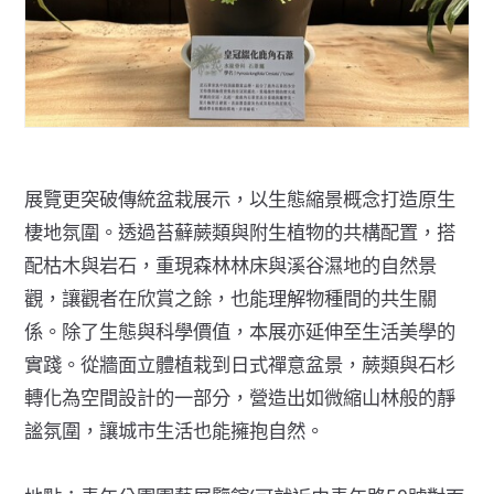
展覽更突破傳統盆栽展示，以生態縮景概念打造原生
棲地氛圍。透過苔蘚蕨類與附生植物的共構配置，搭
配枯木與岩石，重現森林林床與溪谷濕地的自然景
觀，讓觀者在欣賞之餘，也能理解物種間的共生關
係。除了生態與科學價值，本展亦延伸至生活美學的
實踐。從牆面立體植栽到日式禪意盆景，蕨類與石杉
轉化為空間設計的一部分，營造出如微縮山林般的靜
謐氛圍，讓城市生活也能擁抱自然。