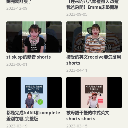
練完就舒服了
【遲來的八八節禮物 X 改造
我爸房間】Emma床墊開箱
2023-12-09
2023-09-05
st sk sp的變音 shorts
接受的英文receive要怎麼用
shorts
2023-06-01
2023-04-11
都是完成fulfill和complete
被母語干擾的中式英文
差別在哪_完整版
shorts shorts
2023-03-19
2023-03-15