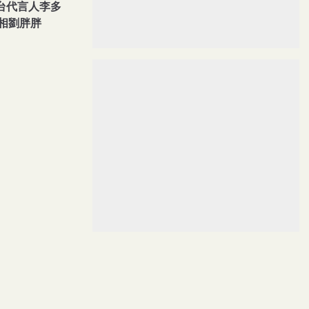
登台代言人李多
相劉胖胖