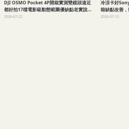
DJI OSMO Pocket 4P開箱實測雙鏡頭遠近
冷涼卡好Sony 
都好拍17檔電影級動態範圍優缺點老實說劉
箱缺點改善，
胖胖
2026-07-22
2026-07-12