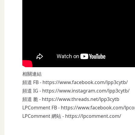
相關連結
頻道 FB -
https://www.facebook.com/lpp3cytb/
頻道 IG -
https://www.instagram.com/lpp3cytb/
頻道 脆 -
https://www.threads.net/
lpp3cytb
LPComment FB -
https://www.facebook.com/lpc
LPComment 網站 -
https://lpcomment.com/