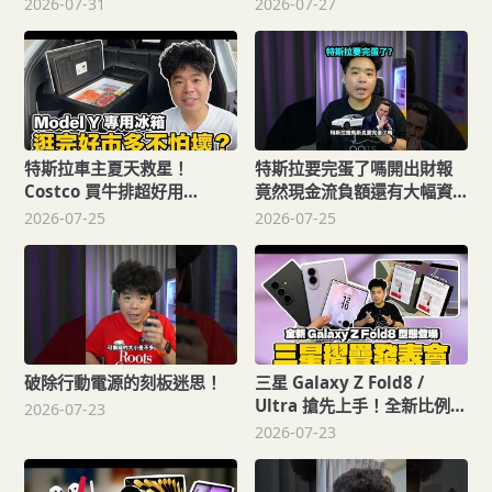
2026-07-31
2026-07-27
換過來感覺如何
特斯拉車主夏天救星！
特斯拉要完蛋了嗎開出財報
Costco 買牛排超好用
竟然現金流負額還有大幅資
Model Y 神級車用電冰箱來
本支出！
2026-07-25
2026-07-25
了！點煙器和 USB-C 就可以
供電露營超好用！還可以手
機 APP 監控！ft. JOWUA
破除行動電源的刻板迷思！
三星 Galaxy Z Fold8 /
Ultra 搶先上手！全新比例真
2026-07-23
的變好滑Unpacked 發表會
2026-07-23
後最有感的改變是它！