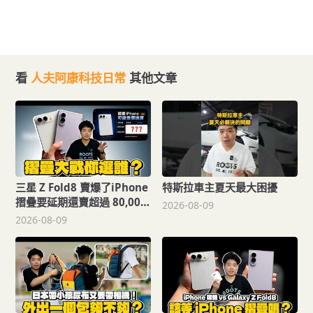
看
人夫阿康科技日常
其他文章
三星 Z Fold8 賣爆了iPhone
特斯拉車主夏天最大困擾
摺疊要延期還賣超過 80,000
2026-08-09
蘋果摺疊大戰開打！
2026-08-09