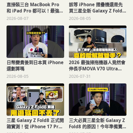
直接裝三台 MacBook Pro
該等 iPhone 摺疊機還是先
和 iPad Pro 都可以！最強電
買三星全新 Galaxy Z Fold8
腦包 STM DUX 開箱！還可
從價格到 Z Fold8 開箱上手
2026-08-07
2026-08-05
以當爸爸媽媽包使用裝尿布
分析
日幣變貴後到日本買 iPhone
2026 最強掃拖機器人竟然會
還劃算嗎
伸長手MOVA V70 Ultra
Complete X 實測：
2026-08-05
2026-07-31
42,000Pa 吸力100度沸水洗
拖布，真的能解放雙手
三星 Galaxy Z Fold8 正式開
三大必買三星全新 Galaxy Z
箱實測！從 iPhone 17 Pro
Fold8 的原因！今年準備賣
Max / Z Fold7 / S26 Ultra
爆了