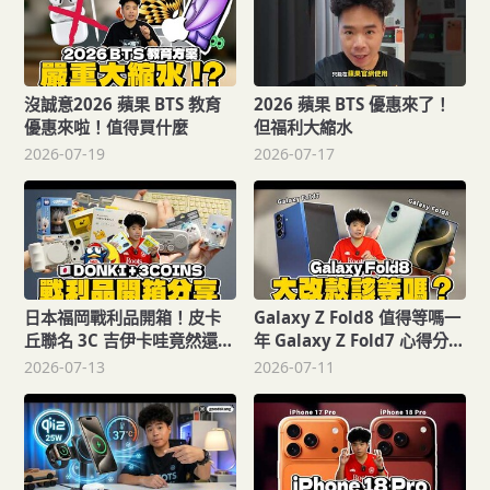
沒誠意2026 蘋果 BTS 教育
2026 蘋果 BTS 優惠來了！
優惠來啦！值得買什麼
但福利大縮水
2026-07-19
2026-07-17
日本福岡戰利品開箱！皮卡
Galaxy Z Fold8 值得等嗎一
丘聯名 3C 吉伊卡哇竟然還有
年 Galaxy Z Fold7 心得分享
懶人滑手機神器日本必買 3C
與 Z Fold8 五大改變預測：
2026-07-13
2026-07-11
戰利品！
比例大改還有 Ultra 版