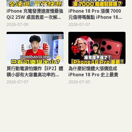
iPhone 充電發燙速度慢最強
iPhone 18 Pro 漲價 7000
Qi2 25W 桌面救星一次解
元值得嗎盤點 iPhone 18
決！ESR iPhone 17 三合一
Pro 新規格價值！分析等
2026-07-09
2026-07-07
快充開箱
iPhone 18 Pro 還是買
iPhone 17 Pro 的優缺點好
處
買行動電源怕爆炸【EP2】體
為什麼記憶體大漲價造成
積小卻有大容量高功率的
iPhone 18 Pro 史上最貴
130W 行動電源！
2026-07-07
2026-07-05
Thinkthing Superbank
20,000 mAh 開箱！