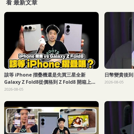
看
最新文章
該等 iPhone 摺疊機還是先買三星全新
日幣變貴後到日
Galaxy Z Fold8從價格到 Z Fold8 開箱上手
2026-08-05
分析
2026-08-05