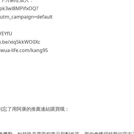
xipk3wl8MPifxOQ?
&utm_campaign=default
YEYfU
tu.be/xiq5kkWO0Xc
jowua-life.com/kang95
話，別忘了用阿康的推薦連結購買哦：
換獎勵，如超級充電里程商品和配件等。而你會獲得特斯拉官方