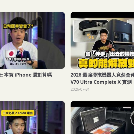
本買 iPhone 還劃算嗎
2026 最強掃拖機器人竟然會
V70 Ultra Complete X 實測
力100度沸水洗拖布，真的能
2026-07-31