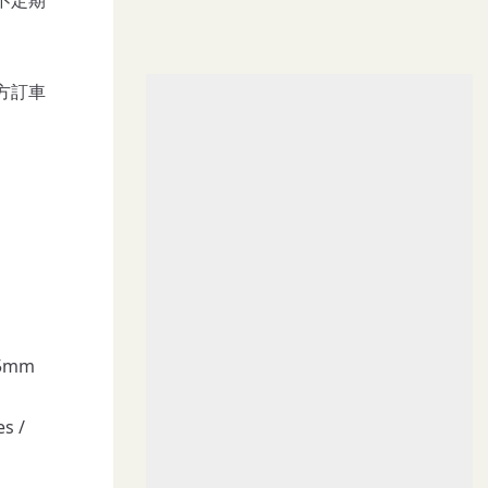
方訂車
75mm
s /