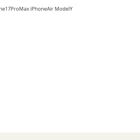
one17ProMax iPhoneAir ModelY