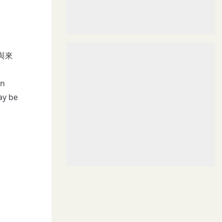
與來
in
ay be