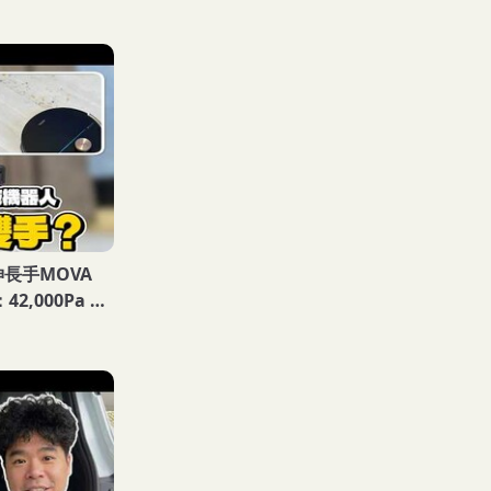
伸長手MOVA
：42,000Pa 吸
解放雙手