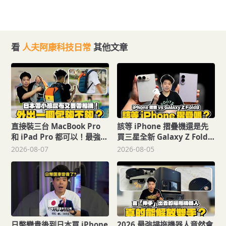
看
人夫阿康科技日常
其他文章
直接裝三台 MacBook Pro
該等 iPhone 摺疊機還是先
和 iPad Pro 都可以！最強電
買三星全新 Galaxy Z Fold8
腦包 STM DUX 開箱！還可
從價格到 Z Fold8 開箱上手
2026-08-07
2026-08-05
以當爸爸媽媽包使用裝尿布
分析
日幣變貴後到日本買 iPhone
2026 最強掃拖機器人竟然會