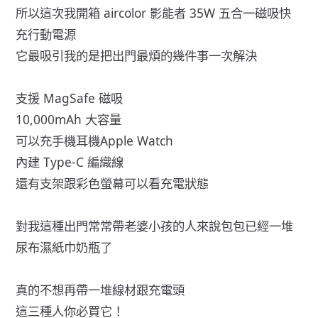
所以這次我開箱 aircolor 影能者 35W 五合一磁吸快
充行動電源
它最吸引我的是把出門最煩的幾件事一次解決
支援 MagSafe 磁吸
10,000mAh 大容量
可以充手機耳機Apple Watch
內建 Type-C 編織線
還有支架跟彩色螢幕可以看充電狀態
對我這種出門常常帶老婆小孩的人來說包包已經一堆
尿布濕紙巾奶瓶了
真的不想再帶一堆線材跟充電頭
這三種人你必買它！