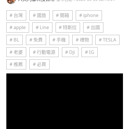
# 台灣
# 國旅
# 開箱
# iphone
# apple
# Line
# 特斯拉
# 出國
# BL
# 免費
# 手機
# 禮物
# TESLA
# 老婆
# 行動電源
# Dji
# IG
# 推薦
# 必買