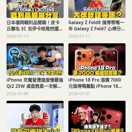
日本福岡戰利品開箱！皮卡
Galaxy Z Fold8 值得等嗎一
丘聯名 3C 吉伊卡哇竟然還有
年 Galaxy Z Fold7 心得分享
懶人滑手機神器日本必買 3C
與 Z Fold8 五大改變預測：
2026-07-13
2026-07-11
戰利品！
比例大改還有 Ultra 版
iPhone 充電發燙速度慢最強
iPhone 18 Pro 漲價 7000
Qi2 25W 桌面救星一次解
元值得嗎盤點 iPhone 18
決！ESR iPhone 17 三合一
Pro 新規格價值！分析等
2026-07-09
2026-07-07
快充開箱
iPhone 18 Pro 還是買
iPhone 17 Pro 的優缺點好
處