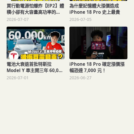
買行動電源怕爆炸【EP2】體
為什麼記憶體大漲價造成
積小卻有大容量高功率的
iPhone 18 Pro 史上最貴
130W 行動電源！
2026-07-07
2026-07-05
Thinkthing Superbank
20,000 mAh 開箱！
電池大衰退首批特斯拉
iPhone 18 Pro 確定漲價漲
Model Y 車主開三年 60,000
幅恐達 7,000 元！
公里真心話
2026-07-01
2026-06-27