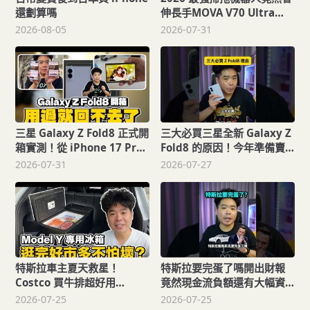
還劃算嗎
伸長手MOVA V70 Ultra
Complete X 實測：
2026-08-05
2026-07-31
42,000Pa 吸力100度沸水洗
拖布，真的能解放雙手
三星 Galaxy Z Fold8 正式開
三大必買三星全新 Galaxy Z
箱實測！從 iPhone 17 Pro
Fold8 的原因！今年準備賣
Max / Z Fold7 / S26 Ultra
爆了
2026-07-31
2026-07-27
換過來感覺如何
特斯拉車主夏天救星！
特斯拉要完蛋了嗎開出財報
Costco 買牛排超好用
竟然現金流負額還有大幅資
Model Y 神級車用電冰箱來
本支出！
2026-07-25
2026-07-25