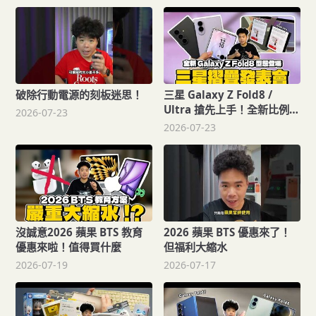
了！點煙器和 USB-C 就可以
供電露營超好用！還可以手
機 APP 監控！ft. JOWUA
破除行動電源的刻板迷思！
三星 Galaxy Z Fold8 /
Ultra 搶先上手！全新比例真
2026-07-23
的變好滑Unpacked 發表會
2026-07-23
後最有感的改變是它！
沒誠意2026 蘋果 BTS 教育
2026 蘋果 BTS 優惠來了！
優惠來啦！值得買什麼
但福利大縮水
2026-07-19
2026-07-17