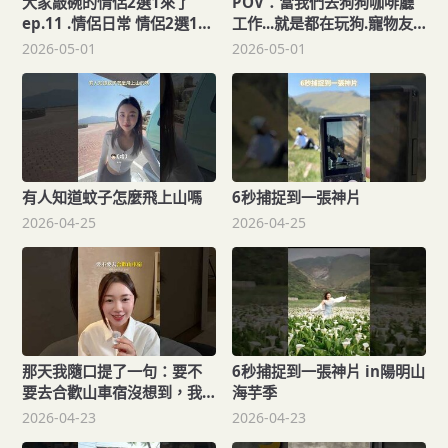
大家敲碗的情侶2選1來了
POV：當我們去狗狗咖啡廳
ep.11 .情侶日常 情侶2選1
工作...就是都在玩狗.寵物友
約會
善 咖啡廳 生活旅遊創作者
2026-05-01
2026-05-01
有人知道蚊子怎麼飛上山嗎
6秒捕捉到一張神片
2026-04-25
2026-04-25
那天我隨口提了一句：要不
6秒捕捉到一張神片 in陽明山
要去合歡山車宿沒想到，我
海芋季
們就真的出發了
2026-04-23
2026-04-23