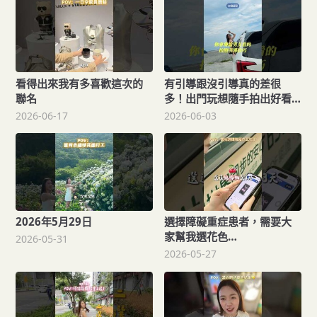
看得出來我有多喜歡這次的
有引導跟沒引導真的差很
聯名
多！出門玩想隨手拍出好看
的照片，就把這支影片傳給
2026-06-17
2026-06-03
男友拍照教學
2026年5月29日
選擇障礙重症患者，需要大
家幫我選花色
2026-05-31
casetify_taiwan casetify
2026-05-27