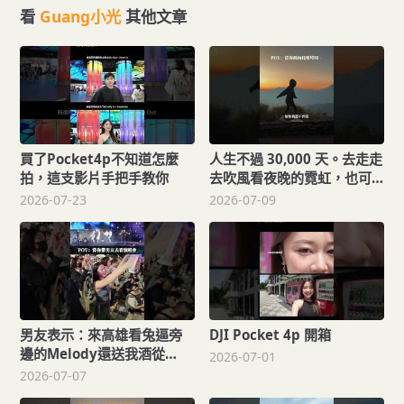
看
Guang小光
其他文章
買了Pocket4p不知道怎麼
人生不過 30,000 天。去走走
拍，這支影片手把手教你
去吹風看夜晚的霓虹，也可
以等一場日出
2026-07-23
2026-07-09
男友表示：來高雄看兔逼旁
DJI Pocket 4p 開箱
邊的Melody還送我酒從
2026-07-01
2015入坑到現在，拿的還是
2026-07-07
一代手燈