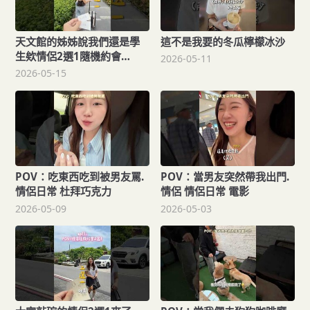
天文館的姊姊說我們還是學
這不是我要的冬瓜檸檬冰沙
生欸情侶2選1隨機約會
2026-05-11
ep.12.情侶日常 情侶2選1 約
2026-05-15
會
POV：吃東西吃到被男友罵.
POV：當男友突然帶我出門.
情侶日常 杜拜巧克力
情侶 情侶日常 電影
2026-05-09
2026-05-03