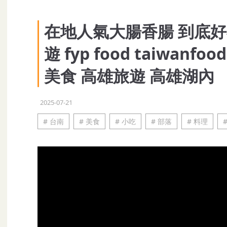
在地人氣大腸香腸 到底好
遊 fyp food taiwanf
美食 高雄旅遊 高雄湖內
2025-07-21
# 台南
# 美食
# 小吃
# 部落
# 料理
#