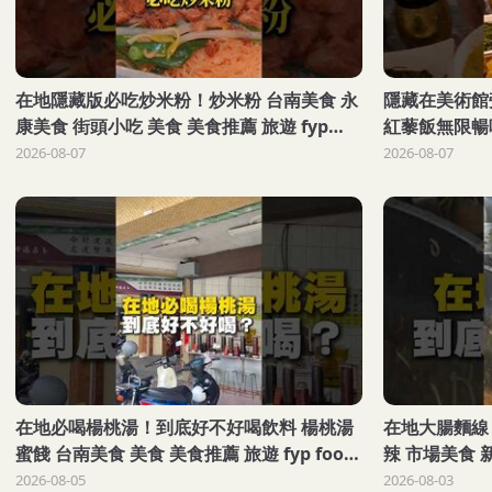
在地隱藏版必吃炒米粉！炒米粉 台南美食 永
隱藏在美術館
康美食 街頭小吃 美食 美食推薦 旅遊 fyp
紅藜飯無限暢
food taiwanfood streetfood
理 台南美術館
2026-08-07
2026-08-07
food taiwan
在地必喝楊桃湯！到底好不好喝飲料 楊桃湯
在地大腸麵線
蜜餞 台南美食 美食 美食推薦 旅遊 fyp food
辣 市場美食 
taiwanfood streetfood
食 美食推薦 旅遊 
2026-08-05
2026-08-03