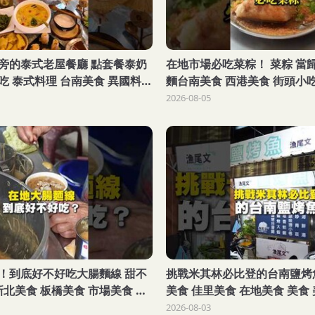
旁的泰式老屋餐廳 點套餐泰奶
在地市場必吃菜粽！ 菜粽 當
吃 泰式料理 台南美食 異國料
麵台南美食 西港美食 街頭小吃
 美食 美食推薦 旅遊 泰式奶茶
薦 旅遊 fyp food taiwanfood
2026-08-05
food
！到底好不好吃大腸麵線 甜不
挑戰米其林必比登的台南鹽烤
新北美食 板橋美食 市場美食 美
美食 佳里美食 在地美食 美食
fyp food taiwanfood
fyp food taiwanfood stree
2026-08-03