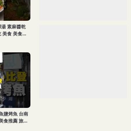
歸湯 素麻醬乾
 美食 美食推
 streetfood
魚鹽烤魚 台南
 美食推薦 旅遊
tfood