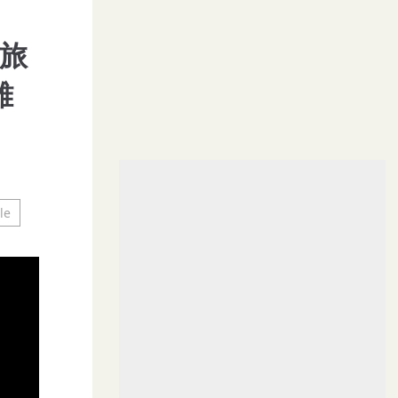
 旅
雄
le