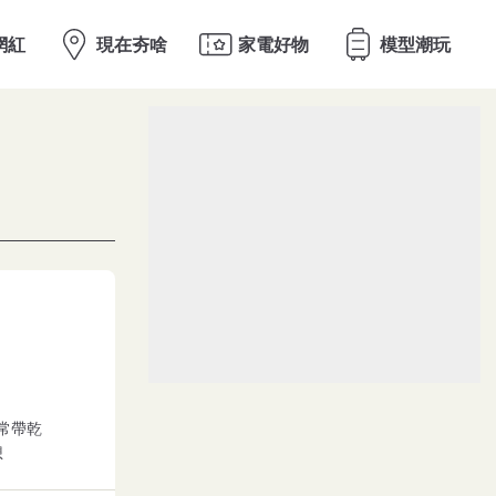
常帶乾
想