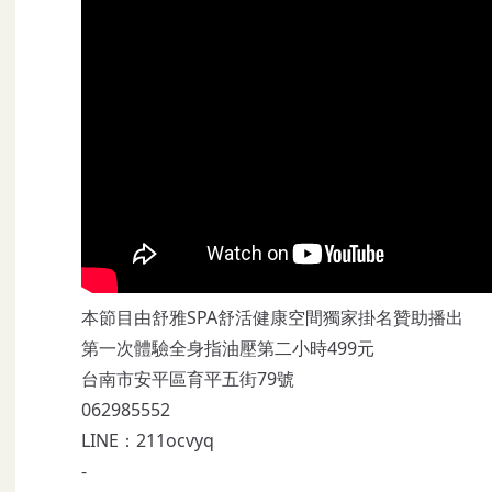
本節目由舒雅SPA舒活健康空間獨家掛名贊助播出
第一次體驗全身指油壓第二小時499元
台南市安平區育平五街79號
062985552
LINE：211ocvyq
-