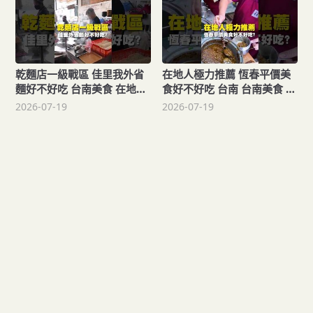
乾麵店一級戰區 佳里我外省
在地人極力推薦 恆春平價美
麵好不好吃 台南美食 在地美
食好不好吃 台南 台南美食 台
食 美食推薦 旅遊 fyp food
南小吃 美食 tainan
2026-07-19
2026-07-19
taiwanfood tainanfood 台
tainanfood taiwanfood
灣旅遊 佳里 乾麵 自製麵條
taiwan fyp 恆春 恆春美食
外省
恆春旅遊