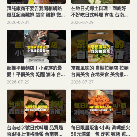
拜託廠商不要告我開箱網路
在地日式鄉土料理！到底好
爆紅超商雞排 超商 雞排 微波
不好吃日式料理 宵夜 台南美
食品 炸雞 台南美食 在地美食
食 在地美食 美食 美食推薦
2026-07-31
2026-07-29
美食 美食推薦 旅遊 fyp
旅遊 fyp food taiwanfood
food taiwanfood
streetfood
streetfood
超推平價麵店！小資族的最
京都風味的 自製拉麵店 拉麵
愛！平價美食 乾麵 滷味 台南
台南美食 在地美食 美食推薦
美食 街頭小吃 美食 美食推薦
美食 旅遊 fyp food
2026-07-29
2026-07-27
旅遊 fyp food taiwanfood
taiwanfood tainanfood 台
streetfood
灣美食 醬油 豚骨 唐揚雞
台南老字號日式料理 品質是
每日限量販售3小時 涮嘴翅尖
否跟得上價格晚餐 台南美食
50元滿滿一包 炸雞 雞翅 雞