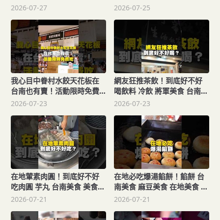
在地美食 美食推薦 美食 旅遊
腿 小北夜市 台南美食 在地美
2026-07-27
2026-07-25
fyp food taiwanfood
食 美食 美食推薦 旅遊 fyp
tainanfood 台灣美食 日本
food taiwanfood
streetfood
我心目中眷村水餃天花板在
網友狂推茶飲！到底好不好
台南也有賣！活動限時免費
喝飲料 冷飲 將軍美食 台南美
吃 台南 台南美食 新光三越
食 在地美食 美食 美食推薦
2026-07-23
2026-07-23
水餃 眷村美食 美食推薦 旅遊
旅遊 fyp food taiwanfood
fyp food taiwanfood
streetfood
streetfood
在地葷素肉圓！到底好不好
在地必吃爆湯餡餅！餡餅 台
吃肉圓 芋丸 台南美食 美食
南美食 麻豆美食 在地美食 美
美食推薦 旅遊 fyp food
食 美食推薦 旅遊 fyp food
2026-07-21
2026-07-21
taiwanfood streetfood
taiwanfood streetfood