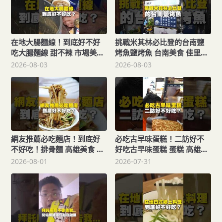
在地大腸麵線！到底好不好
挑戰米其林必比登的台南鹽
吃大腸麵線 甜不辣 市場美食
烤魚鹽烤魚 台南美食 佳里美
新北美食 板橋美食 市場美食
食 在地美食 美食 美食推薦
2026-08-03
2026-08-03
美食 美食推薦 旅遊 fyp
旅遊 fyp food taiwanfood
food taiwanfood
streetfood
streetfoods
網友推薦必吃麵店！到底好
必吃古早味蛋糕！二訪好不
不好吃！排骨麵 高雄美食 隱
好吃古早味蛋糕 蛋糕 高雄美
藏美食 麵店 街頭小吃 美食
食 市場美食 金獅湖 美食 美
2026-08-01
2026-07-31
美食推薦 旅遊 fyp food
食推薦 旅遊 fyp food
taiwanfood streetfood
taiwanfood streetfood