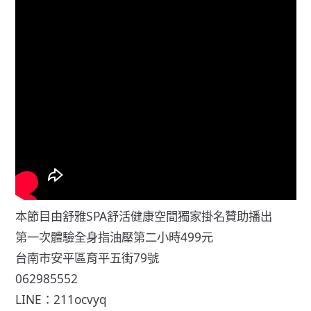
本節目由舒雅SPA舒活健康空間獨家掛名贊助播出
第一次體驗全身指油壓第二小時499元
台南市安平區育平五街79號
062985552
LINE：211ocvyq