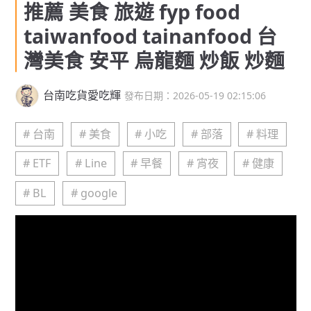
推薦 美食 旅遊 fyp food
taiwanfood tainanfood 台
灣美食 安平 烏龍麵 炒飯 炒麵
台南吃貨愛吃輝
發布日期：2026-05-19 02:15:06
# 台南
# 美食
# 小吃
# 部落
# 料理
# ETF
# Line
# 早餐
# 宵夜
# 健康
# BL
# google