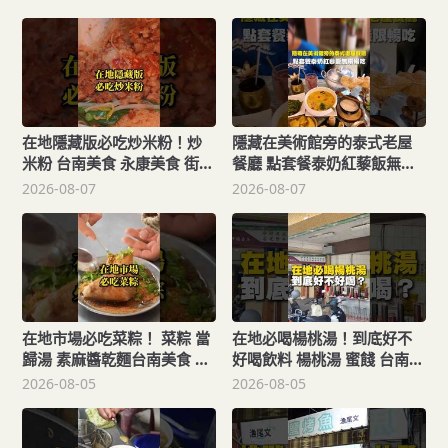
在地隱藏版必吃炒米粉！炒
隱藏在美術館旁的泰式老屋
米粉 台南美食 永康美食 街頭
餐廳 點套餐泰奶紅藜飯無限
小吃 美食 美食推薦 旅遊 fyp
暢吃 泰式料理 台南美食 異國
2026-08-07
2026-08-07
food taiwanfood
料理 台南美術館 美食 美食推
streetfood
薦 旅遊 泰式奶茶 food
taiwanfood
在地市場必吃菜粽！ 菜粽 當
在地必喝楊桃湯！到底好不
歸湯 素麻醬乾麵台南美食 西
好喝飲料 楊桃湯 蜜餞 台南美
港美食 街頭小吃 美食 美食推
食 美食 美食推薦 旅遊 fyp
2026-08-05
2026-08-05
薦 旅遊 fyp food
food taiwanfood
taiwanfood streetfood
streetfood