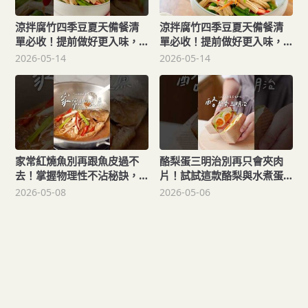
涼拌腐竹四季豆夏天備餐清
涼拌腐竹四季豆夏天備餐清
單必收！提前做好更入味，
單必收！提前做好更入味，
冰箱拿出來秒上菜Spicy
冰箱拿出來秒上菜Spicy
2026-05-14
2026-05-14
Cold Tofu Skin Salad
Cold Tofu Skin Salad
家常紅燒魚別再跟魚皮過不
酪梨蛋三明治別再只會夾肉
去！掌握物理性不沾秘訣，
片！試試這款酪梨與水煮蛋
不鏽鋼鍋也能煎出金黃完整
的神仙組合Avocado and
2026-05-08
2026-05-06
鮮魚
Egg Sandwich