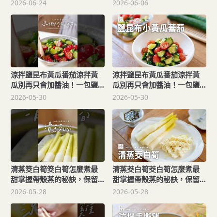
Steamed Chicken with
密，美味好上手！
2026-06-24
2026-06-06
Mushrooms
涼拌鹽昆布黃瓜番茄涼拌黃
涼拌鹽昆布黃瓜番茄涼拌黃
瓜別再只會加醬油！一包鹽
瓜別再只會加醬油！一包鹽
昆布，讓你家餐桌上的涼拌
昆布，讓你家餐桌上的涼拌
2026-05-30
2026-05-30
菜質感升級Salted Kombu
菜質感升級Salted Kombu
Cucumber
Cucumber
清蒸筊白筍筊白筍怎麼煮最
清蒸茭白筍茭白筍怎麼煮最
甜掌握帶殼蒸的秘訣，保留
甜掌握帶殼蒸的秘訣，保留
原汁原味的清脆口感！
原汁原味的清脆口感！
2026-05-28
2026-05-28
Steamed water bamboo
Steamed water bamboo