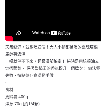
天氣變涼，就想喝這個！大人小孩都搶喝的靈魂培根
馬鈴薯濃湯
一喝就停不下來，超級濃郁綿密！ 秘訣是用培根油去
炒香蔬菜， 保證整鍋湯的香氣提升一個檔次！ 做法零
失敗，快點儲存食譜動手做
-
食材
馬鈴薯 400g
洋蔥 70g (約1/4顆)