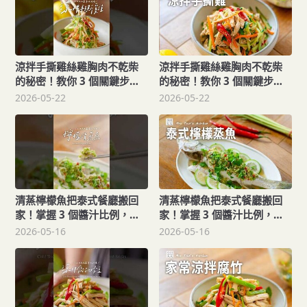
涼拌手撕雞絲雞胸肉不乾柴
涼拌手撕雞絲雞胸肉不乾柴
的秘密！教你 3 個關鍵步
的秘密！教你 3 個關鍵步
驟，做出好吃的涼拌手撕雞
驟，做出好吃的涼拌手撕雞
2026-05-22
2026-05-22
Refreshing Shredded
Refreshing Shredded
Chicken Salad
Chicken Salad
清蒸檸檬魚把泰式餐廳搬回
清蒸檸檬魚把泰式餐廳搬回
家！掌握 3 個醬汁比例，做
家！掌握 3 個醬汁比例，做
出鮮甜酸爽的蒸魚Steamed
出鮮甜酸爽的蒸魚Steamed
2026-05-16
2026-05-16
Fish with Lime and Garlic
Fish with Lime and Garlic
Sauce
Sauce