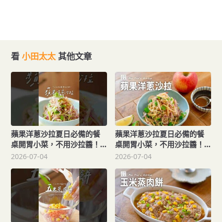
看
小田太太
其他文章
蘋果洋蔥沙拉夏日必備的餐
蘋果洋蔥沙拉夏日必備的餐
桌開胃小菜，不用沙拉醬！
桌開胃小菜，不用沙拉醬！
用蘋果果香取代重油調味
用蘋果果香取代重油調味
2026-07-04
2026-07-04
Apple Onion Salad
Apple Onion Salad