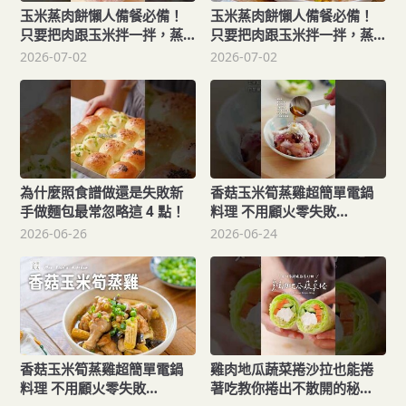
玉米蒸肉餅懶人備餐必備！
玉米蒸肉餅懶人備餐必備！
只要把肉跟玉米拌一拌，蒸
只要把肉跟玉米拌一拌，蒸
出一盤鮮香四溢的家常菜
出一盤鮮香四溢的家常菜
2026-07-02
2026-07-02
Steamed Corn & Pork
Steamed Corn & Pork
Patty
Patty
為什麼照食譜做還是失敗新
香菇玉米筍蒸雞超簡單電鍋
手做麵包最常忽略這 4 點！
料理 不用顧火零失敗
Steamed Chicken with
2026-06-26
2026-06-24
Mushrooms
香菇玉米筍蒸雞超簡單電鍋
雞肉地瓜蔬菜捲沙拉也能捲
料理 不用顧火零失敗
著吃教你捲出不散開的秘