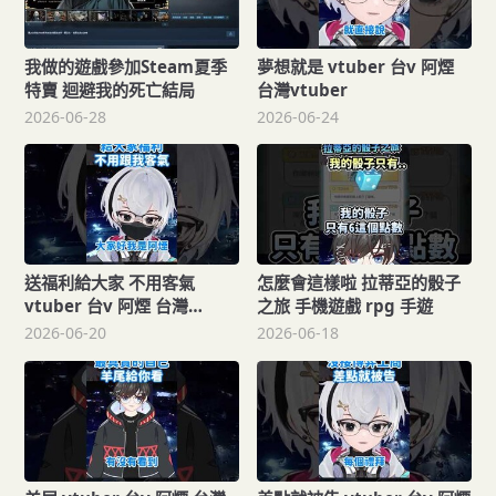
我做的遊戲參加Steam夏季
夢想就是 vtuber 台v 阿煙
特賣 迴避我的死亡結局
台灣vtuber
2026-06-28
2026-06-24
送福利給大家 不用客氣
怎麼會這樣啦 拉蒂亞的骰子
vtuber 台v 阿煙 台灣
之旅 手機遊戲 rpg 手遊
vtuber
2026-06-20
2026-06-18