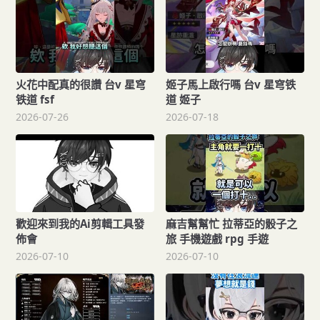
火花中配真的很讚 台v 星穹
姬子馬上啟行嗎 台v 星穹铁
铁道 fsf
道 姬子
2026-07-26
2026-07-18
歡迎來到我的Ai剪輯工具發
麻吉幫幫忙 拉蒂亞的骰子之
佈會
旅 手機遊戲 rpg 手遊
2026-07-10
2026-07-10