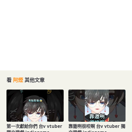
看
阿煙
其他文章
第一次獻給你們 台v vtuber
靠邀咧很咬啊 台v vtuber 獨