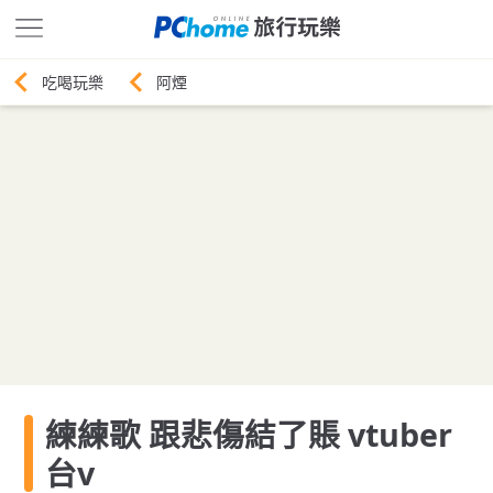
阿煙
練練歌 跟悲傷結了賬 vtuber
台v