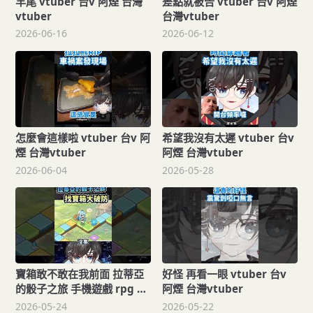
羊尾 vtuber 台v 阿煙 台灣
差點就被告 vtuber 台v 阿煙
vtuber
台灣vtuber
2026-06-16
2026-06-12
怎麼會這樣啦 vtuber 台v 阿
希望我沒有太遲 vtuber 台v
煙 台灣vtuber
阿煙 台灣vtuber
2026-06-04
2026-05-28
寶箱敢不敢在我前面 拉蒂亞
好怪 再看一眼 vtuber 台v
的骰子之旅 手機遊戲 rpg 手
阿煙 台灣vtuber
遊
2026-05-24
2026-05-22