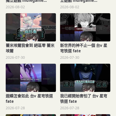
獨立遊戲 indiegame
立遊戲 indiegame
gamedev
gamedev
2026-08-02
2026-08-02
蕾米埃爾我會到 絕區零 蕾米
新世界的神不止一個 台v 星
埃爾
穹铁道 fate
2026-07-30
2026-07-30
遐蝶怎會如此 台v 星穹铁道
我已經開始害怕了 台v 星穹
fate
铁道 fate
2026-07-28
2026-07-28