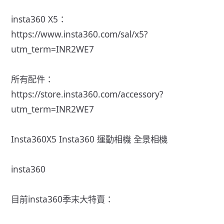
insta360 X5：
https://www.insta360.com/sal/x5?
utm_term=INR2WE7
所有配件：
https://store.insta360.com/accessory?
utm_term=INR2WE7
Insta360X5 Insta360 運動相機 全景相機
insta360
目前insta360季末大特賣：