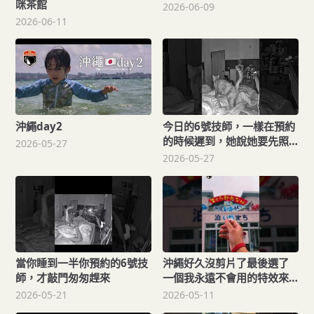
咪茶館
2026-06-09
2026-06-11
沖繩day2
今日的6號技師，一樣在預約
的時候遲到，她說她要先照
2026-05-27
顧家裡那位迷上玩雷射筆的
2026-05-27
弟弟。真是辛苦了
當你睡到一半你預約的6號技
沖繩好久沒剪片了最後選了
師，才敲門匆匆趕來
一個我永遠不會用的特效來
表達我的陌生感
2026-05-21
2026-05-11