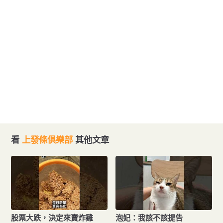
看
上發條俱樂部
其他文章
股票大跌，決定來賣炸雞
泡妃：我該不該提告