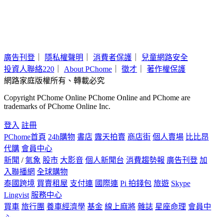
廣告刊登
｜
隱私權聲明
｜
消費者保護
｜
兒童網路安全
投資人聯絡220
｜
About PChome
｜
徵才
｜
著作權保護
網路家庭版權所有、轉載必究
Copyright PChome Online PChome Online and PChome are
trademarks of PChome Online Inc.
登入
註冊
PChome首頁
24h購物
書店
露天拍賣
商店街
個人賣場
比比昂
代購
會員中心
新聞
/
氣象
股市
大影音
個人新聞台
消費趨勢報
廣告刊登
加
入聯播網
全球購物
泰國跨境
買賣租屋
支付連
國際連
Pi 拍錢包
旅遊
Skype
Lingvist
服務中心
買車
旅行團
養車經濟學
基金
線上麻將
雜誌
星座命理
會員中