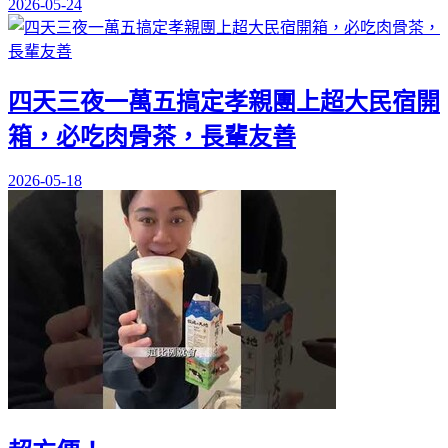
2026-05-24
四天三夜一萬五搞定孝親團上超大民宿開
箱，必吃肉骨茶，長輩友善
2026-05-18