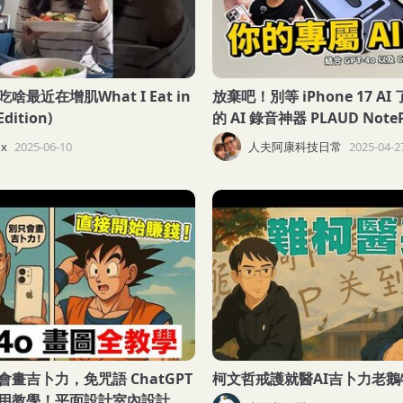
最近在增肌What I Eat in
放棄吧！別等 iPhone 17 A
Edition)
的 AI 錄音神器 PLAUD Note
x
2025-06-10
人夫阿康科技日常
2025-04-2
畫吉卜力，免咒語 ChatGPT
柯文哲戒護就醫AI吉卜力老鵝特
用教學！平面設計室內設計