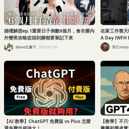
婚禮解惑ep.1重要日子倒數6個月，食衣擦內
在家工作整天吃啥
外變美攻略從頭到腳都要筆記下來
A Day (WFH 
Blaire左撇子
2025-07-16
馬它mata 
【AI 教學】ChatGPT 免費版 vs Plus 怎麼
【教學】不只會
選免費也超強大！
畫圖初學者實