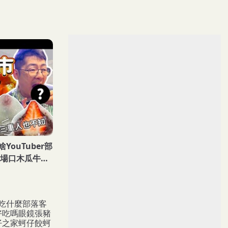
ouTuber部
市場口木瓜牛奶
萬粒肉圓 蚵四
可頌