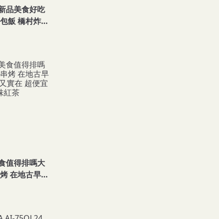
新品美食好吃
包飯 橋村炸雞
包 甜點 微波食
食值得排嗎大
烤 在地古早味
實在 超便宜地
紅茶