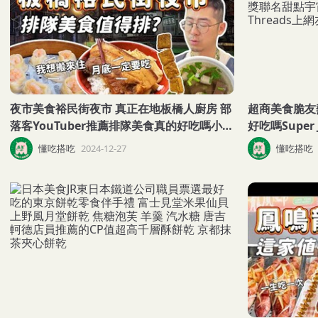
夜市美食裕民街夜市 真正在地板橋人廚房 部
超商美食脆友
落客YouTuber推薦排隊美食真的好吃嗎小籠
好吃嗎Super
湯包 月底美食15元滷肉飯 中藥豬血湯 車輪
小卡！韓式部
懂吃搭吃
2024-12-27
懂吃搭吃
餅蛋糕 炸雞 鹽酥雞 甘草芭樂 藥膳雞湯 地瓜
甜點宇宙好吃！
球 彰化肉圓
網友怎麼說