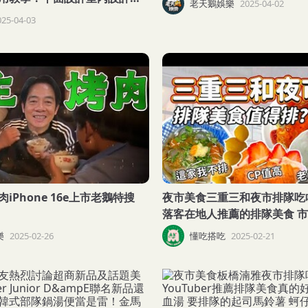
老天鵝娛樂
2025-04-02
025-04-03
iPhone 16e上市老鵝特搜
夜市美食三重三和夜市排隊吃啥Y
落客在地人推薦的排隊美食 
明月堂草莓大福 嘉義地瓜球 
樂
2025-02-26
懂吃搭吃
2025-02-21
海蚵仔煎 蜜汁雞排 台灣蕃薯