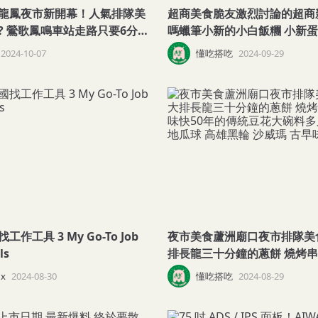
龍鳳夜市新開幕！人氣排隊美
超商美食脆友激烈討論的超商
? 鶯歌鳳鳴車站走路只要6分鐘
嗎蠟筆小新的小白飯糰 小新蛋
停車場 臭豆腐 炸蛋蔥油餅 地
飯糰 知名YouTuber推出的麵
2024-10-07
懂吃搭吃
2024-09-29
烤麵筋 干貝燒 傳統小吃 台灣美
品 義大利麵 芋泥 來看看Threads上的網友
烤奶茶 雞排
們怎麼說
My Go-To Job
夜市美食蘆洲廟口夜市排隊美
ls
排長龍三十分鐘的蔥餅 燒烤串
快50年的傳統豆花大碗料多又
x
2024-08-30
懂吃搭吃
2024-08-29
瓜球 高雄黑輪 沙威瑪 古早味