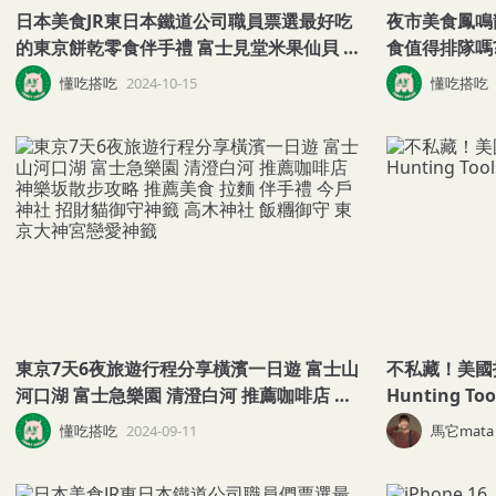
日本美食JR東日本鐵道公司職員票選最好吃
夜市美食鳳鳴
的東京餅乾零食伴手禮 富士見堂米果仙貝 上
食值得排隊嗎
野風月堂餅乾 焦糖泡芙 羊羹 汽水糖 唐吉軻
還有專屬機車
懂吃搭吃
2024-10-15
懂吃搭吃
德店員推薦的CP值超高千層酥餅乾 京都抹茶
瓜球 烤魷魚 
夾心餅乾
食 蚵仔煎 碳
東京7天6夜旅遊行程分享橫濱一日遊 富士山
不私藏！美國找工作工具 3 
河口湖 富士急樂園 清澄白河 推薦咖啡店 神
Hunting Too
樂坂散步攻略 推薦美食 拉麵 伴手禮 今戶神
懂吃搭吃
2024-09-11
馬它mata 
社 招財貓御守神籤 高木神社 飯糰御守 東京
大神宮戀愛神籤