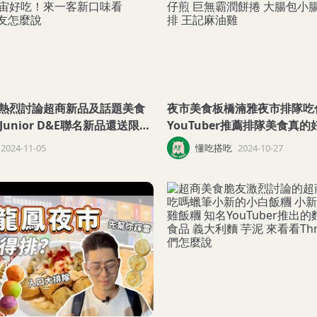
熱烈討論超商新品及話題美食
夜市美食板橋湳雅夜市排隊吃
 Junior D&E聯名新品還送限量
YouTuber推薦排隊美食真
隊鍋湯便當是雷！金馬獎聯名
血湯 要排隊的起司馬鈴薯 蚵
2024-11-05
懂吃搭吃
2024-10-27
來一客新口味看Threads上
仔煎 巨無霸潤餅捲 大腸包小
排 王記麻油雞