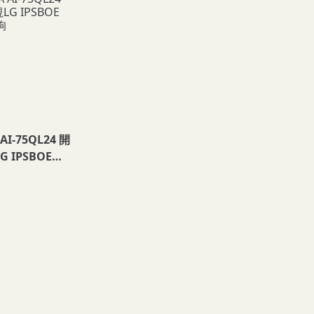
AI-75QL24 開
 IPSBOE
狗