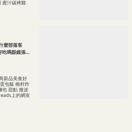
什麼部落客
的好吃嗎眼鏡張豬
仔之家蚵仔餃蚵
腸 蜜汁碳烤雞