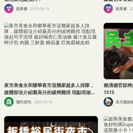
Line 貼圖
蘋果爹
2025-04-19
蘋果爹
2
夜市美食永和樂華夜市這幾家超多人排隊，
賴清德官邸烤肉
媒體卻沒介紹最高分的碳烤雞排 現點現做起
1515
司芋泥球 最好喝杏仁茶油條 爆汁臭豆腐 蚵
懂吃搭吃
2025-03-31
老天鵝娛
仔煎 肉圓 三鮮羹 糖葫蘆 巨無霸豬血糕