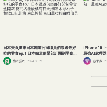
日本美食JR東日本鐵道公司職員們票選最好
iPhone 16 上市日期 最新
吃的零食ep.1 日本鐵道俱樂部訂閱制零食盒
最強AI處理器S
開箱 德島名產酸橘海苔天婦羅 木頭柚子 和
懂吃搭吃
2024-08-21
蘋果爹
2
歌山紀州梅 廣島檸檬 富山黑拉麵白蝦仙貝