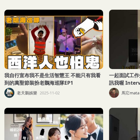
我自行宣布我不是生活智慧王 不能只有我看
一起面試工作分
到的萬聖節裝扮老鵝海巡隊EP1
訊我喔 Interv
老天鵝娛樂
2025-11-02
馬它mata 