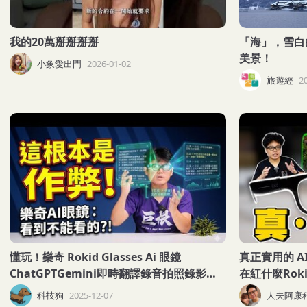
我的20萬掰掰掰掰
「海」，雪白
美景！
小象愛出門
2026-01-02
旅遊經
2
懂玩！樂奇 Rokid Glasses Ai 眼鏡
真正實用的 AI 
ChatGPTGemini即時翻譯錄音拍照錄影
在紅什麼Rokid
BOLONMeta Ray-Ban DisplayhTC Eagle
箱全實測！
科技狗
2025-12-07
人夫阿康
科技狗