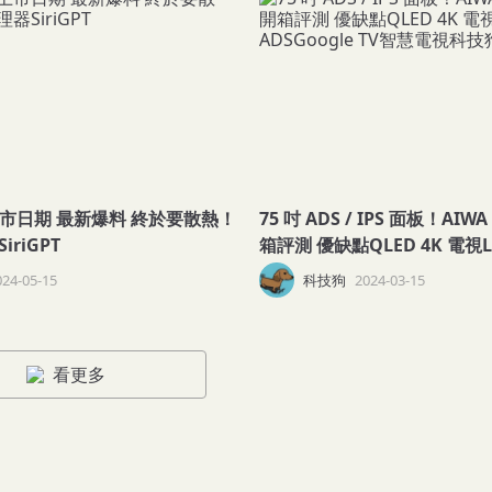
爆料 終於要散熱！
75 吋 ADS / IPS 面板！AIWA 
iriGPT
箱評測 優缺點QLED 4K 電視LG
ADSGoogle TV智慧電視科技
024-05-15
科技狗
2024-03-15
看更多