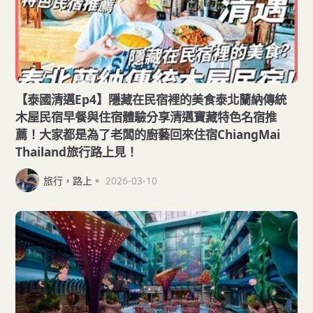
【泰國清邁Ep4】隱藏在民宿裡的美食泰北蘭納傳統
木屋民宿早餐與住宿體驗分享清邁寶藏特色名宿推
薦！大家都是為了老闆的廚藝回來住宿ChiangMai
Thailand旅行路上見！
旅行，路上。
2026-03-10