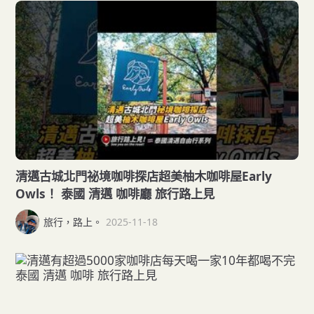
清邁古城北門祕境咖啡探店超美柚木咖啡屋Early
Owls！ 泰國 清邁 咖啡廳 旅行路上見
旅行，路上。
2025-11-18