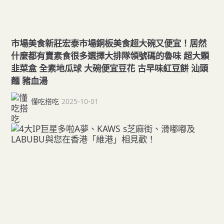
市場美食新莊宏泰市場銅板美食超大碗又便宜！居然
什麼都有賣素食很多選擇大排隊領號碼的魯味 超大顆
韭菜盒 全素地瓜球 大碗便宜豆花 古早味紅豆餅 汕頭
麵 豬血湯
懂吃搭吃
2025-10-01