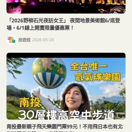
「2026野柳石光夜訪女王」 夜間地景美術館6/底登
場，6/1線上開賣限量優惠票！
旅遊經
2026-05-28
南投最新親子飛天樂園門票99元！不用飛日本也有北