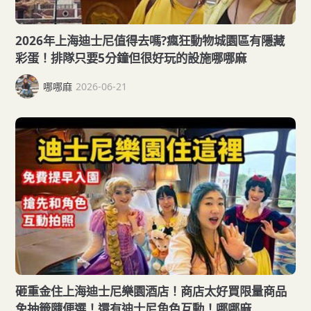
2026年上海迪士尼值得去嗎?瘋狂動物城園區有隱藏
彩蛋！排隊只要5分鐘但很好玩的設施哪哪麻
哪哪麻
2026-06-21
砸重金住上海迪士尼樂園酒店！商店太好買限量商品
免抽籤隨便選！還有迪士尼角色互動！哪哪麻