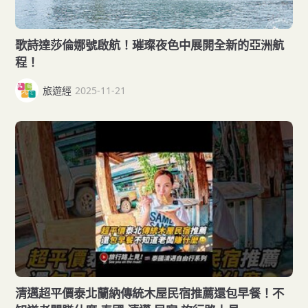
歌詩達莎倫娜號啟航！璀璨夜色中展開全新的亞洲航
程！
旅遊經
2025-11-21
清邁超平價泰北蘭納傳統木屋民宿推薦還包早餐！不