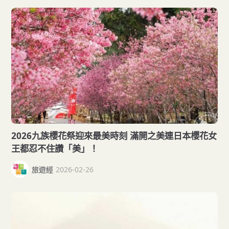
2026九族櫻花祭迎來最美時刻 滿開之美連日本櫻花女
王都忍不住讚「美」！
旅遊經
2026-02-26