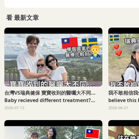
看
最新文章
台灣VS瑞典健保 寶寶收到的醫囑大不同...
我不敢相信我們經歷
Baby recieved different treatment?
believe this
Healthcare SWE TW
2026-07-13
2026-06-21