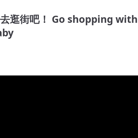
吧！ Go shopping with
aby