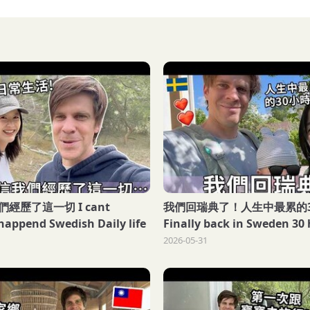
了這一切 I cant
我們回瑞典了！人生中最累的
 happend Swedish Daily life
Finally back in Sweden 30 
with baby...
2026-05-31