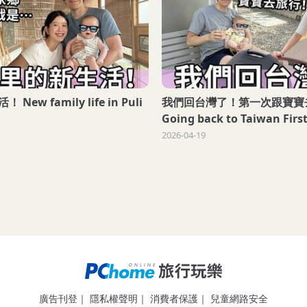
ew family life in Puli
我們回台灣了！第一次跟寶寶
Going back to Taiwan Firs
traveling with baby
2026-04-19
廣告刊登
｜
隱私權聲明
｜
消費者保護
｜
兒童網路安全