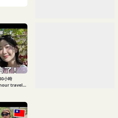
30小時
hour travel