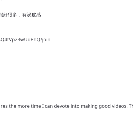
態好很多，有澎皮感
98Q4fVp23wUqPhQ/join
res the more time I can devote into making good videos. 