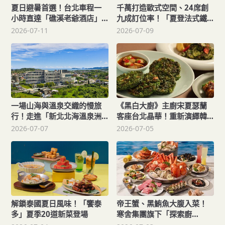
夏日避暑首選！台北車程一
千萬打造歐式空間、24席創
小時直達「礁溪老爺酒店」
九成訂位率！「夏登法式鐵
體驗日式慢活奢旅
板燒」以演繹法式鐵板美學
2026-07-11
2026-07-09
一場山海與溫泉交織的慢旅
《黑白大廚》主廚宋夏瑟蘭
行！走進「新北北海溫泉洲
客座台北晶華！重新演繹韓
際酒店」感受療癒時光
式小菜與當代韓食
2026-07-07
2026-07-05
解鎖泰國夏日風味！「饗泰
帝王蟹、黑鮪魚大腹入菜！
多」夏季20道新菜登場
寒舍集團旗下「探索廚
房」、「十二廚」聯手推出