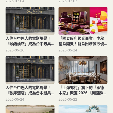
2026-07-04
2026-07-03
「潮港雙饗」海鮮季
入住台中迷人的電影場景！
「國泰飯店觀光事業」中秋
「歐酷酒店」成為台中最具
禮盒開賣！隨盒附贈餐飲優
故事感的精品旅宿
惠券、住宿券
2026-06-26
2026-06-24
入住台中迷人的電影場景！
「上海鄉村」旗下的「承德
「歐庫酒店」成為台中最具
本家」榮獲 2026「美國泰坦
故事感的精品旅宿
地產大獎」金獎
2026-06-24
2026-06-22