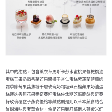
其中的甜點，包含薰衣草馬斯卡彭水蜜桃果醬橄欖油
蛋糕芒果奶霜香茅芒果醬椰子杏仁蛋糕紫羅蘭藍莓奶
霜季節莓果醬焦糖千層玫瑰奶霜糖煮石榴蘋果奶油蛋
糕迷迭香無花果醬奇亞籽蛋糕佐焦糖芝麻脆餅與奇亞
籽玫瑰覆盆子燕麥優格等鹹點則是則以草本蔬食結合
鮮甜海味與奢華食材，像是芒果鵝肝慕斯人蔘紫米鮮