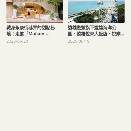
藏身永康街巷弄的甜點秘
遠雄遊憩旗下遠雄海洋公
境！走進「Maison
園、遠雄悅來大飯店、悅樂
Vanille」品嘗15款法式瑪德
旅店等三大品牌打造暑假聯
2026-06-20
2026-06-19
蓮的創意滋味
合企劃