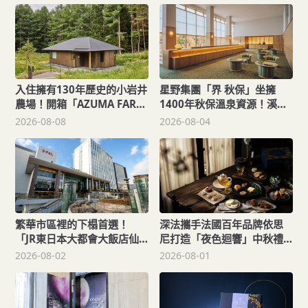
入住擁有130年歷史的小岩井
星野集團「界 秋保」坐擁
農場！開箱「AZUMA FARM
1400年秋保溫泉資源！溪流
KOIWAI」體驗最高級的奢華
足湯、會席料理、伊達文化
2026-08-08
2026-08-04
一次滿足
繁華市區裡的下榻首選！
深法攜手法國百年品牌依思
「JR東日本大都會大飯店仙
尼打造「夜色迴響」中秋禮
台東」打造便捷舒適的旅宿
盒
2026-08-02
2026-08-01
體驗