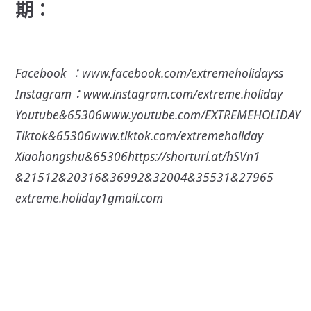
期：
Facebook ：
www.facebook.com/extremeholidayss
Instagram：
www.instagram.com/extreme.holiday
Youtube&65306
www.youtube.com/EXTREMEHOLIDAY
Tiktok&65306
www.tiktok.com/extremehoilday
Xiaohongshu&65306
https://shorturl.at/hSVn1
&21512&20316&36992&32004&35531&27965
extreme.holiday1gmail.com