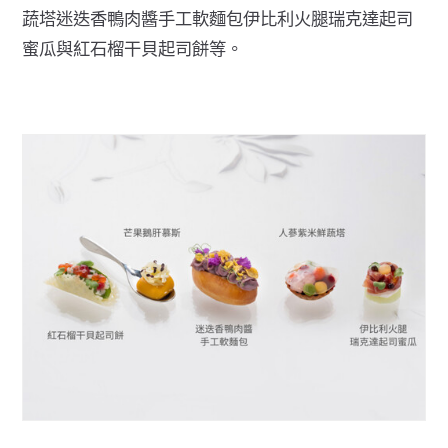
蔬塔迷迭香鴨肉醬手工軟麵包伊比利火腿瑞克達起司
蜜瓜與紅石榴干貝起司餅等。