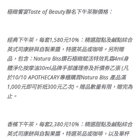
極緻饗宴Taste of Beauty聯名下午茶聯價格：
經典下午茶，每套1,580元10%：精選甜點及鹹點綜合
英式司康餅與自製果醬，特選茶品或咖啡。另附贈
品，包含：Natura Biss鑽石極緻賦活特效乳霜4ml身
體淨化按摩油30ml品牌手部護理劵及折價劵乙張 (凡
於10/10 APOTHECARY專櫃購買Natura Biss 產品滿
1,000元即可折抵300元乙次)。贈品數量有限，贈完為
止。
香檳下午茶，每套2,380元10%：精選甜點及鹹點綜合
英式司康餅與自製果醬，特選茶品或咖啡，以及單杯