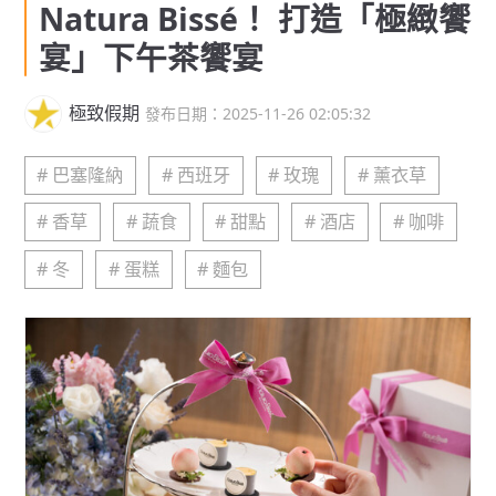
Natura Bissé！ 打造「極緻饗
宴」下午茶饗宴
極致假期
發布日期：2025-11-26 02:05:32
# 巴塞隆納
# 西班牙
# 玫瑰
# 薰衣草
# 香草
# 蔬食
# 甜點
# 酒店
# 咖啡
# 冬
# 蛋糕
# 麵包