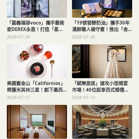
「嘉義福容voco」攜手藝術
「19號發酵奶油」攜手30年
家DEREX永恩！打造「星空
漢餅職人楊守憲！推出「金
旅人」噴畫藝術展
羽月光中秋禮盒」限量500盒
2026-07-29
2026-07-28
美國舊金山「Californios」
「賦樂旅居」搶攻小型婚宴
榮獲米其林三星！創下墨西
市場！40位起享西式婚禮、
哥料理歷史新紀錄
豪華住宿
2026-07-17
2026-07-12