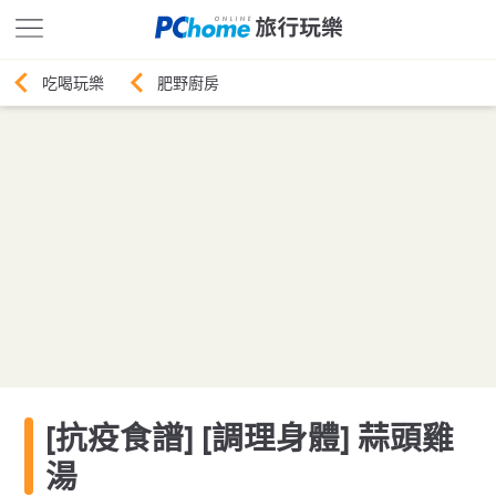
肥野廚房
[抗疫食譜] [調理身體] 蒜頭雞
湯