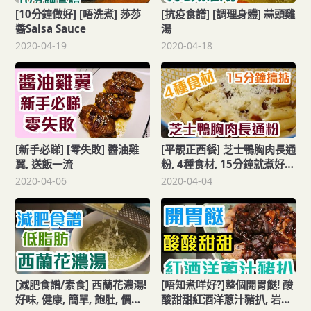
[10分鐘做好] [唔洗煮] 莎莎
[抗疫食譜] [調理身體] 蒜頭雞
醬Salsa Sauce
湯
2020-04-19
2020-04-18
[新手必睇] [零失敗] 醬油雞
[平靚正西餐] 芝士鴨胸肉長通
翼, 送飯一流
粉, 4種食材, 15分鐘就煮好!
新手一樣冇難度
2020-04-06
2020-04-04
[減肥食譜/素食] 西蘭花濃湯!
[唔知煮咩好?]整個開胃餸! 酸
好味, 健康, 簡單, 飽肚, 價廉
酸甜甜紅酒洋蔥汁豬扒, 岩曬