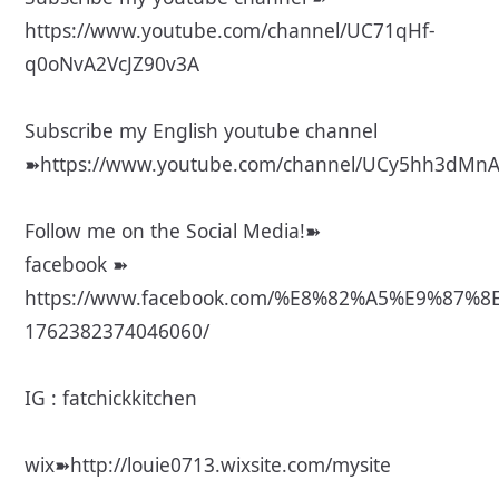
https://www.youtube.com/channel/UC71qHf-
q0oNvA2VcJZ90v3A
Subscribe my English youtube channel
➽
https://www.youtube.com/channel/UCy5hh3dMn
Follow me on the Social Media!➽
facebook ➽
https://www.facebook.com/%
E8%82%A5%E9%87%8
1762382374046060/
IG : fatchickkitchen
wix➽
http://louie0713.wixsite.com/mysite