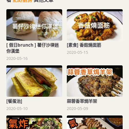
[ 假日brunch ] 薯仔沙律迷
[素食] 香菇燒面筋
你漢堡
2020-05-15
2020-05-16
[餐蛋治]
蒜蓉香草焗羊架
2020-05-10
2020-05-09