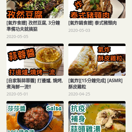
[氣炸食譜] 孜然豆腐, 3分鐘
[氣炸鍋食譜] 泰式豬頸肉
準備功夫就搞掂
2020-05-03
2020-05-05
[自家製蒜蓉醬] 打邊爐, 燒烤,
[氣炸][15分鐘完成] [ASMR]
煮海鮮一流!!
酥皮雞粒
2020-05-01
2020-04-25