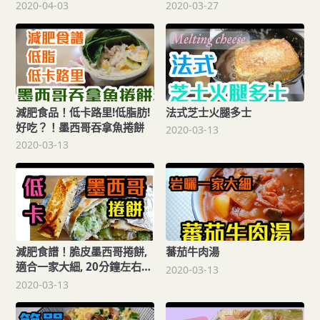
物美!!
而家又濕又熱的天氣煮
2020-04-03
2020-03-27
減肥食品！低卡路里!低脂肪!
法式芝士火腿多士
好吃？！墨西哥吞拿魚捲餅
2020-03-13
2020-03-13
減肥食譜！脆皮墨西哥捲餅,
蕃茄牛肉湯
適合一家大細, 20分鐘左右就
2020-03-13
搞掂!
2020-03-13