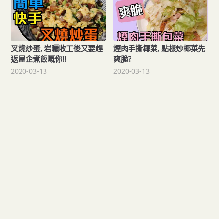
叉燒炒蛋, 岩曬收工後又要趕
煙肉手撕椰菜, 點樣炒椰菜先
返屋企煮飯嘅你!!
爽脆?
2020-03-13
2020-03-13