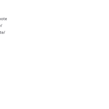
note
w/
te/