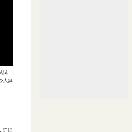
試試！
令人無
，詳細