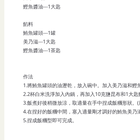
鰹魚醬油---1大匙
餡料
鮪魚罐頭---1罐
美乃滋---1大匙
鰹魚醬油---1茶匙
作法
1.將鮪魚罐頭的油瀝乾，放入碗中。加入美乃滋和鰹魚
2.2杯白米洗淨加入內鍋，再加入10克鹽昆布和1大
3.飯煮好後稍微放涼，取適量在手中捏成飯糰形狀。(
4.在捏好的飯糰中間，塞入適量剛才調好的鮪魚美乃
5.捏成飯糰型即可完成。