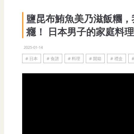
鹽昆布鮪魚美乃滋飯糰，
癮！ 日本男子的家庭料理 T
2025-01-14
# 日本
# 食譜
# 料理
# 開箱
# 禮盒
#