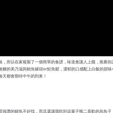
味，所以在家複製了一個簡單的食譜，味道會讓人上癮，推薦你
無糖的美乃滋與鮪魚罐頭or鮭魚鬆，濃郁的口感配上白飯的甜味
每天都會期待中午的到來！
質很讚的鰻魚不好找，而且還讓我吃到這輩子唯二喜歡的烏魚子