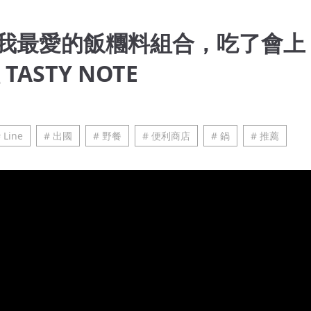
我最愛的飯糰料組合，吃了會上
ASTY NOTE
 Line
# 出國
# 野餐
# 便利商店
# 鍋
# 推薦