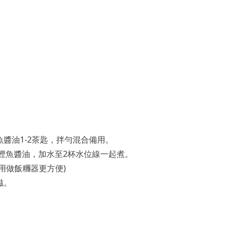
醬油1-2茶匙，拌勻混合備用。
匙鰹魚醬油，加水至2杯水位線一起煮。
用做飯糰器更方便)
滋。