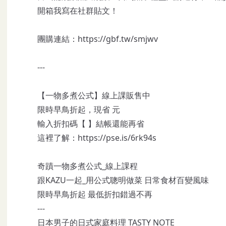
開箱我寫在社群貼文！
團購連結：
https://gbf.tw/smjwv
---
【一物多煮公式】線上課販售中
限時早鳥折起，現省 元
輸入折扣碼【 】結帳還能再省
這裡了解：
https://pse.is/6rk94s
奇蹟一物多煮公式_線上課程
跟KAZU一起_用公式聰明做菜 日常食材百變風味
限時早鳥折起 最低折扣錯過不再
---
日本男子的日式家庭料理 TASTY NOTE