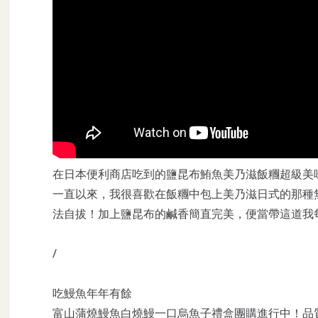
在日本便利商店吃到的鹽昆布鮪魚美乃滋飯糰超級美
一直以來，我很喜歡在飯糰中包上美乃滋日式的那種
法自拔！加上鹽昆布的鹹香簡直完美，便當帶這道我
/
吃鰻魚年年有餘
富山蒲燒鰻魚白燒鰻一口烏魚子禮盒團購進行中！品