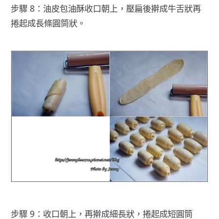
步驟 8：油皮包油酥收口朝上，壓扁後擀成牛舌狀再
捲起成長條圓筒狀。
步驟 9：收口朝上，再擀成細長狀，捲起成短圓筒