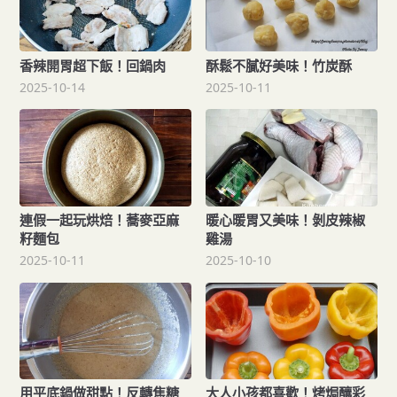
香辣開胃超下飯！回鍋肉
酥鬆不膩好美味！竹炭酥
2025-10-14
2025-10-11
連假一起玩烘焙！蕎麥亞麻
暖心暖胃又美味！剝皮辣椒
籽麵包
雞湯
2025-10-11
2025-10-10
用平底鍋做甜點！反轉焦糖
大人小孩都喜歡！烤焗釀彩