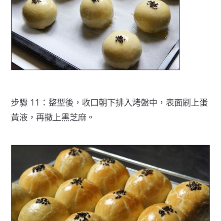
步驟 11：整型後，收口朝下排入烤盤中，表面刷上蛋
黃液，再撒上黑芝麻。