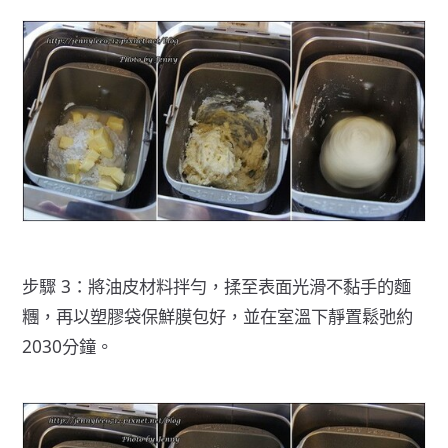
步驟 3：將油皮材料拌勻，揉至表面光滑不黏手的麵
糰，再以塑膠袋保鮮膜包好，並在室溫下靜置鬆弛約
2030分鐘。