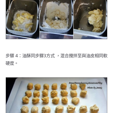
步驟 4：油酥同步驟3方式 ，混合攪拌至與油皮相同軟
硬度。