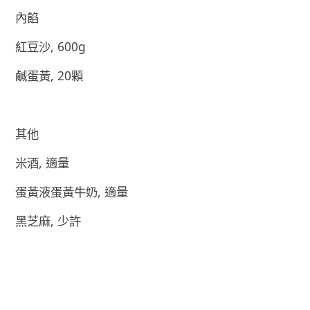
內餡
紅豆沙, 600g
鹹蛋黃, 20顆
其他
米酒, 適量
蛋黃液蛋黃牛奶, 適量
黑芝麻, 少許