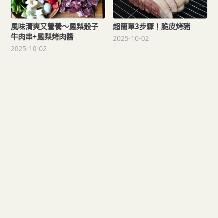
風味清爽又營養～鳳梨骰子
超簡單3步驟！脆皮烤豬
牛肉串+鳳梨烤肉醬
2025-10-02
2025-10-02