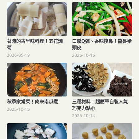
著時的古早味料理！五花燜
口感Q彈、香味撲鼻！醬魯猪
筍
頭皮
2026-05-19
2025-10-15
秋季家常菜！肉末南瓜煮
三種材料！超簡單自製人氣
巧克力點心
2025-10-15
2025-10-14