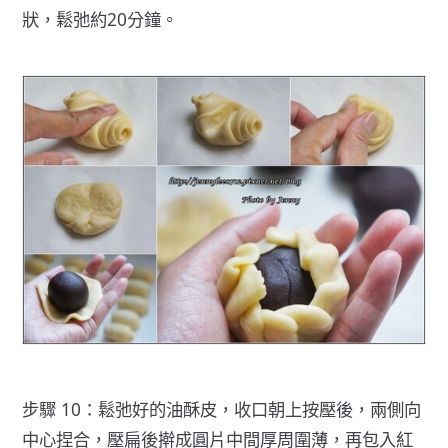
狀，鬆弛約20分鐘。
步驟 10：鬆弛好的油酥皮，收口朝上按壓後，兩側向
中心捏合，壓扁後擀成圓片中間厚周圍薄，再包入紅