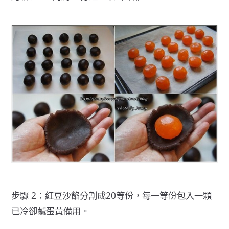
步驟 2：紅豆沙餡分割成20等份，每一等份包入一顆
已冷卻鹹蛋黃備用。