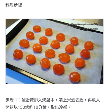
料理步驟
步驟 1：鹹蛋黃排入烤盤中，噴上米酒去腥，再放入
烤箱以150烤約10分鐘，取出冷卻。