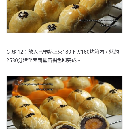
步驟 12：放入已預熱上火180下火160烤箱內，烤約
2530分鐘至表面呈黃褐色即完成。