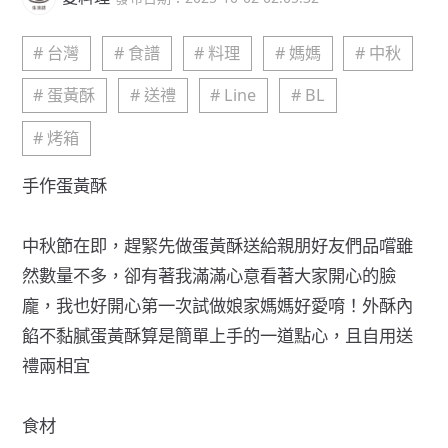
# 台灣
# 食譜
# 料理
# 媽媽
# 中秋
# 蛋黃酥
# 送禮
# Line
# BL
# 烤箱
手作蛋黃酥
中秋節在即，趕緊先做蛋黃酥送給親朋好友們品嚐雖
然數量不多，卻有著我滿滿心意看著大家開心的臉
龐，我也好開心第一次試做娘家媽媽好愛唷！外酥內
餡不黏膩蛋黃酥算是簡單上手的一道點心，且自用送
禮兩相宜
食材