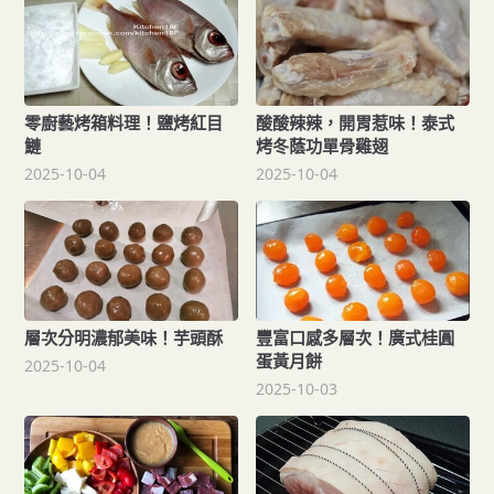
零廚藝烤箱料理！鹽烤紅目
酸酸辣辣，開胃惹味！泰式
鰱
烤冬蔭功單骨雞翅
2025-10-04
2025-10-04
層次分明濃郁美味！芋頭酥
豐富口感多層次！廣式桂圓
蛋黃月餅
2025-10-04
2025-10-03