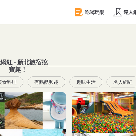
網紅 - 新北旅宿挖
寶趣！